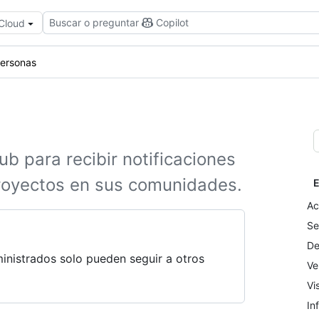
Buscar o preguntar
Copilot
 Cloud
personas
ub para recibir notificaciones
proyectos en sus comunidades.
E
Ac
Se
De
nistrados solo pueden seguir a otros
Ve
Vi
In