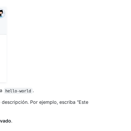
ba
.
hello-world
 descripción. Por ejemplo, escriba "Este
ivado
.