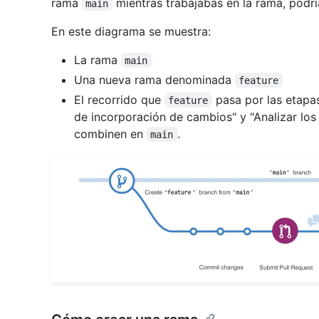
rama
mientras trabajabas en la rama, podrí
main
En este diagrama se muestra:
La rama
main
Una nueva rama denominada
feature
El recorrido que
pasa por las etapas
feature
de incorporación de cambios" y "Analizar lo
combinen en
.
main