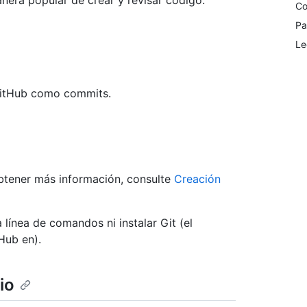
nera popular de crear y revisar código.
Co
Pa
Le
 GitHub como commits.
btener más información, consulte
Creación
 línea de comandos ni instalar Git (el
Hub en).
io