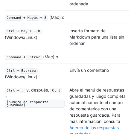
ordenada
+
+
(Mac) o
Command
Mayús
8
+
+
Inserta formato de
Ctrl
Mayús
8
Markdown para una lista sin
(Windows/Linux)
ordenar.
+
(Mac) o
Command
Entrar
+
Envía un comentario
Ctrl
Escriba
(Windows/Linux)
+
y, después,
Abre el menú de respuestas
Ctrl
.
Ctrl
guardadas y luego completa
+
automáticamente el campo
[número de respuesta
guardado]
de comentarios con una
respuesta guardada. Para
más información, consulta
Acerca de las respuestas
guardadas
.