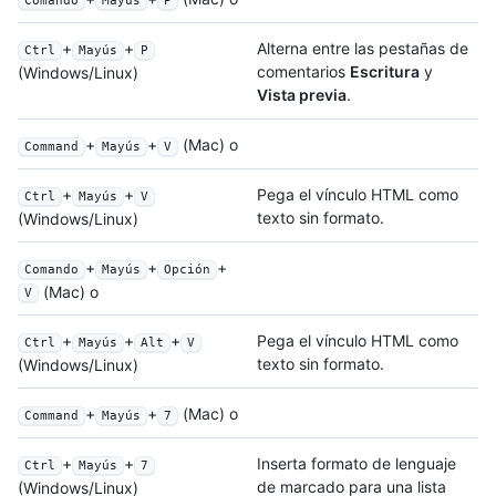
Comando
Mayús
P
+
+
Alterna entre las pestañas de
Ctrl
Mayús
P
comentarios
Escritura
y
(Windows/Linux)
Vista previa
.
+
+
(Mac) o
Command
Mayús
V
+
+
Pega el vínculo HTML como
Ctrl
Mayús
V
texto sin formato.
(Windows/Linux)
+
+
+
Comando
Mayús
Opción
(Mac) o
V
+
+
+
Pega el vínculo HTML como
Ctrl
Mayús
Alt
V
texto sin formato.
(Windows/Linux)
+
+
(Mac) o
Command
Mayús
7
+
+
Inserta formato de lenguaje
Ctrl
Mayús
7
de marcado para una lista
(Windows/Linux)