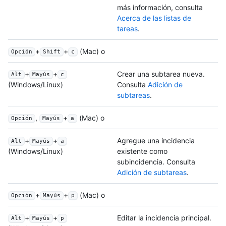
más información, consulta
Acerca de las listas de
tareas
.
+
+
(Mac) o
Opción
Shift
c
+
+
Crear una subtarea nueva.
Alt
Mayús
c
Consulta
Adición de
(Windows/Linux)
subtareas
.
,
+
(Mac) o
Opción
Mayús
a
+
+
Agregue una incidencia
Alt
Mayús
a
existente como
(Windows/Linux)
subincidencia. Consulta
Adición de subtareas
.
+
+
(Mac) o
Opción
Mayús
p
+
+
Editar la incidencia principal.
Alt
Mayús
p