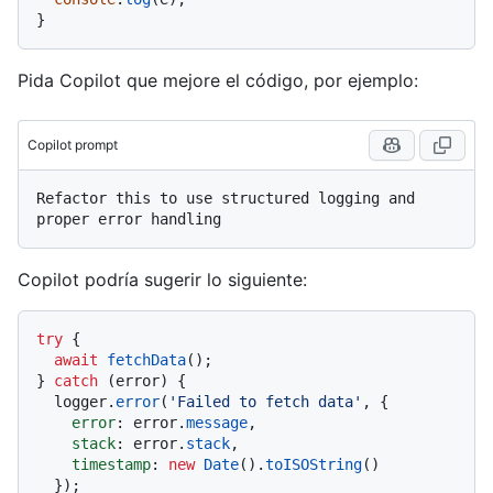
Pida Copilot que mejore el código, por ejemplo:
Copilot prompt
Refactor this to use structured logging and 
Copilot podría sugerir lo siguiente:
try
 {

await
fetchData
();

} 
catch
 (error) {

  logger.
error
(
'Failed to fetch data'
, {

error
: error.
message
,

stack
: error.
stack
,

timestamp
: 
new
Date
().
toISOString
()

  });
