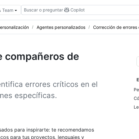
Buscar o preguntar
Copilot
 & Team
personalización
Agentes personalizados
Corrección de errore
de compañeros de
E
ifica errores críticos en el
Pe
nes específicas.
Có
Le
nsados para inspirarte: te recomendamos
icos para tus proyectos, lenguajes y