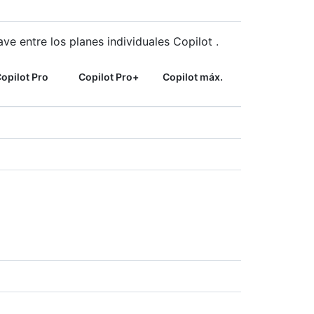
lave entre los planes individuales Copilot .
opilot Pro
Copilot Pro+
Copilot máx.