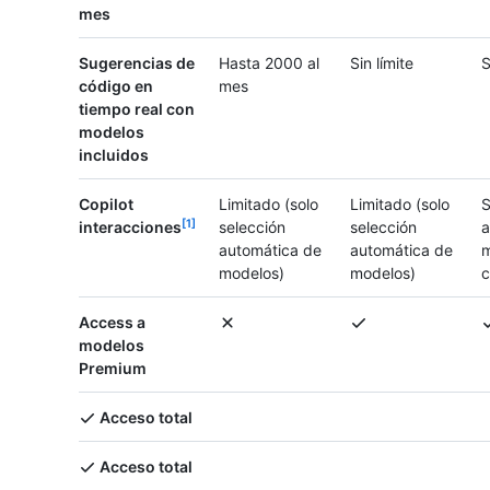
mes
Sugerencias de
Hasta 2000 al
Sin límite
S
código en
mes
tiempo real con
modelos
incluidos
Copilot
Limitado (solo
Limitado (solo
S
1
interacciones
selección
selección
a
automática de
automática de
m
modelos)
modelos)
c
Access a
modelos
Premium
Acceso total
Acceso total