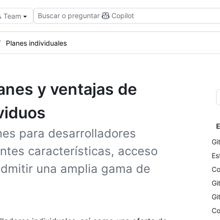
Buscar o preguntar
Copilot
 & Team
Planes individuales
anes y ventajas de
viduos
E
nes para desarrolladores
Gi
entes características, acceso
Es
 admitir una amplia gama de
Co
Gi
Gi
Co