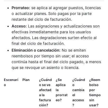
Prorrateo:
se aplica al agregar puestos, licencias
o actualizar planes. Solo pagas por la parte
restante del ciclo de facturación.
Acceso:
Las asignaciones y actualizaciones son
efectivas inmediatamente para los usuarios
afectados. Las degradaciones surten efecto al
final del ciclo de facturación.
Eliminación o cancelación:
No se emiten
reembolsos por tiempo sin usar; el acceso
continúa hasta el final del ciclo pagado, a menos
que se revoque un asiento o licencia.
Escenari
Plan
¿Cuánd
¿Se
¿Cuánd
¿Reem
o
o se ve
aplica
o
bolso
afectad
la
cambia
por
a la
prorrat
el
tiempo
factura
eo?
acceso
sin
ción?
?
usar?