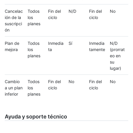
Cancelac
Todos
Fin del
N/D
Fin del
No
ión de la
los
ciclo
ciclo
suscripci
planes
ón
Plan de
Todos
Inmedia
Sí
Inmedia
N/D
mejora
los
ta
tamente
(prorrat
planes
eo en
su
lugar)
Cambio
Todos
Fin del
No
Fin del
No
a un plan
los
ciclo
ciclo
inferior
planes
Ayuda y soporte técnico