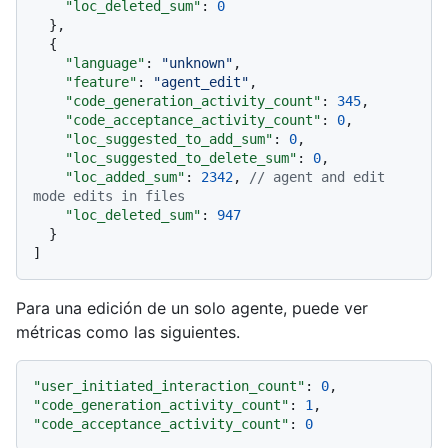
"loc_deleted_sum"
:
0
}
,
{
"language"
:
"unknown"
,
"feature"
:
"agent_edit"
,
"code_generation_activity_count"
:
345
,
"code_acceptance_activity_count"
:
0
,
"loc_suggested_to_add_sum"
:
0
,
"loc_suggested_to_delete_sum"
:
0
,
"loc_added_sum"
:
2342
,
// agent and edit 
mode edits in files
"loc_deleted_sum"
:
947
}
]
Para una edición de un solo agente, puede ver
métricas como las siguientes.
"user_initiated_interaction_count"
:
0
,
"code_generation_activity_count"
:
1
,
"code_acceptance_activity_count"
:
0