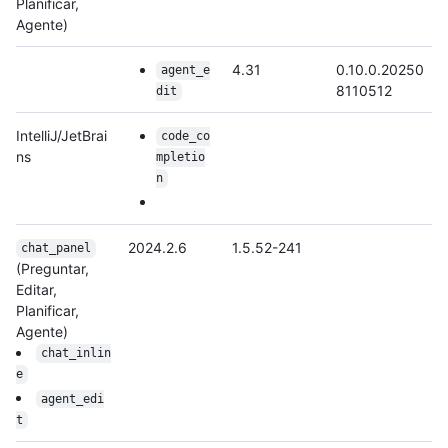
Planificar,
Agente)
4.31
0.10.0.20250
agent_e
8110512
dit
IntelliJ/JetBrai
code_co
ns
mpletio
n
2024.2.6
1.5.52-241
chat_panel
(Preguntar,
Editar,
Planificar,
Agente)
chat_inlin
e
agent_edi
t