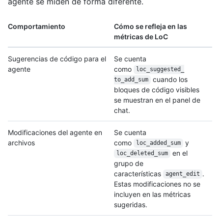
agente se miden de forma diferente.
Comportamiento
Cómo se refleja en las
métricas de LoC
Sugerencias de código para el
Se cuenta
agente
como
loc_suggested_
cuando los
to_add_sum
bloques de código visibles
se muestran en el panel de
chat.
Modificaciones del agente en
Se cuenta
archivos
como
y
loc_added_sum
en el
loc_deleted_sum
grupo de
características
.
agent_edit
Estas modificaciones no se
incluyen en las métricas
sugeridas.