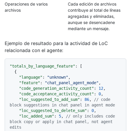
Operaciones de varios
Cada edición de archivos
archivos
contribuye al total de líneas
agregadas y eliminadas,
aunque se desencadene
mediante un mensaje.
Ejemplo de resultado para la actividad de LoC
relacionada con el agente:
"totals_by_language_feature"
:
[
{
"language"
:
"unknown"
,
"feature"
:
"chat_panel_agent_mode"
,
"code_generation_activity_count"
:
12
,
"code_acceptance_activity_count"
:
0
,
"loc_suggested_to_add_sum"
:
86
,
// code 
block suggestions in chat panel in agent mode
"loc_suggested_to_delete_sum"
:
0
,
"loc_added_sum"
:
5
,
// only includes code 
block copy or apply in chat panel, not agent 
edits