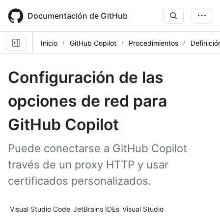
Skip
to
Documentación de GitHub
main
content
Inicio
GitHub Copilot
Procedimientos
Definició
Configuración de las
opciones de red para
GitHub Copilot
Puede conectarse a GitHub Copilot
través de un proxy HTTP y usar
certificados personalizados.
Tool navigation
Visual Studio Code
JetBrains IDEs
Visual Studio