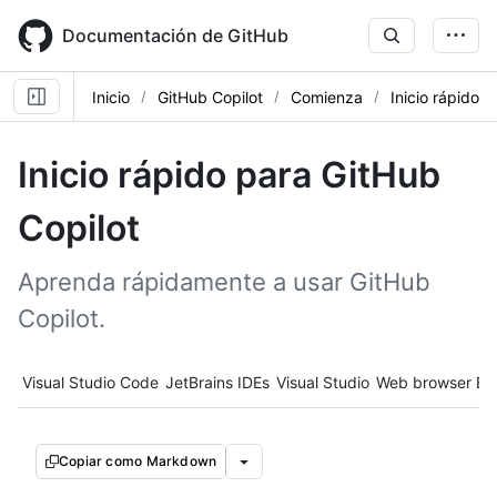
Skip
to
Documentación de GitHub
main
content
Inicio
GitHub Copilot
Comienza
Inicio rápido
Inicio rápido para GitHub
Copilot
Aprenda rápidamente a usar GitHub
Copilot.
Tool navigation
Visual Studio Code
JetBrains IDEs
Visual Studio
Web browser
Ec
Copiar como Markdown