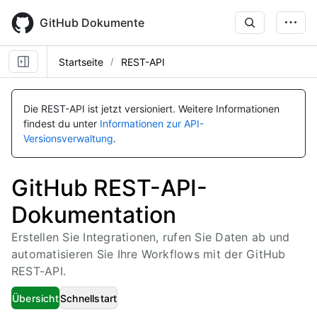
Skip
to
GitHub Dokumente
main
content
Startseite
REST-API
Die REST-API ist jetzt versioniert.
Weitere Informationen
findest du unter
Informationen zur API-
Versionsverwaltung
.
GitHub REST-API-
Dokumentation
Erstellen Sie Integrationen, rufen Sie Daten ab und
automatisieren Sie Ihre Workflows mit der GitHub
REST-API.
Übersicht
Schnellstart