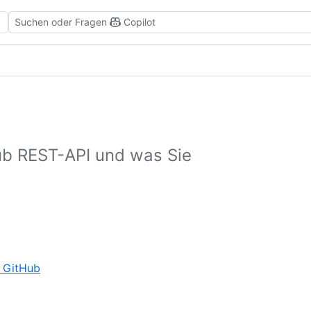
Suchen oder Fragen
Copilot
ub REST-API und was Sie
,
n GitHub
2
of