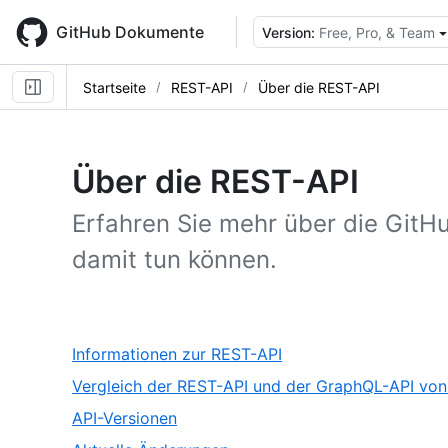
Skip
to
GitHub Dokumente
Version:
Free, Pro, & Team
main
content
Startseite
REST-API
Über die REST-API
Über die REST-API
Erfahren Sie mehr über die GitH
damit tun können.
,
Informationen zur REST-API
1
Vergleich der REST-API und der GraphQL-API vo
of
,
API-Versionen
5
3