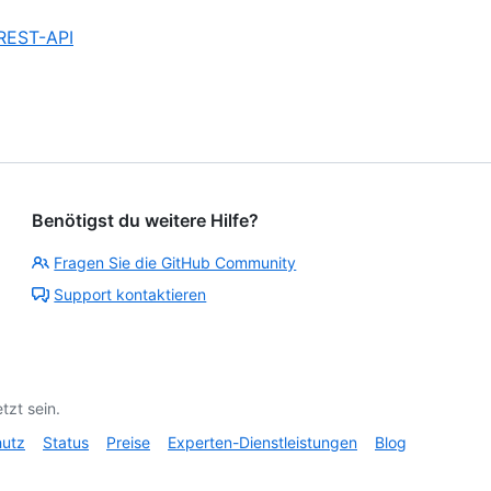
5
,
 REST-API
5
of
5
Benötigst du weitere Hilfe?
Fragen Sie die GitHub Community
Support kontaktieren
tzt sein.
hutz
Status
Preise
Experten-Dienstleistungen
Blog