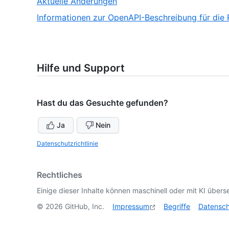
,
Aktuelle Änderungen
of
4
Informationen zur OpenAPI-Beschreibung für die
5
of
5
Hilfe und Support
Hast du das Gesuchte gefunden?
Ja
Nein
Datenschutzrichtlinie
Rechtliches
Einige dieser Inhalte können maschinell oder mit KI überse
©
2026
GitHub, Inc.
Impressum
Begriffe
Datensc