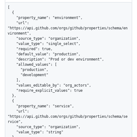
[

  {

    "property_name": "environment",

    "url": 
"https://api.github.com/orgs/github/properties/schema/en
vironment",

    "source_type": "organization",

    "value_type": "single_select",

    "required": true,

    "default_value": "production",

    "description": "Prod or dev environment",

    "allowed_values": [

      "production",

      "development"

    ],

    "values_editable_by": "org_actors",

    "require_explicit_values": true

  },

  {

    "property_name": "service",

    "url": 
"https://api.github.com/orgs/github/properties/schema/se
rvice",

    "source_type": "organization",

    "value_type": "string"
