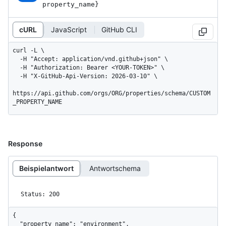
property_
name}
cURL
JavaScript
GitHub CLI
curl -L \

  -H "Accept: application/vnd.github+json" \

  -H "Authorization: Bearer <YOUR-TOKEN>" \

  -H "X-GitHub-Api-Version: 2026-03-10" \

https://api.github.com/orgs/ORG/properties/schema/CUSTOM
_PROPERTY_NAME
Response
Beispielantwort
Antwortschema
Status: 200
{

  "property_name": "environment",
