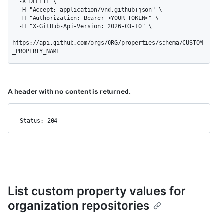
  -X DELETE \

  -H "Accept: application/vnd.github+json" \

  -H "Authorization: Bearer <YOUR-TOKEN>" \

  -H "X-GitHub-Api-Version: 2026-03-10" \

https://api.github.com/orgs/ORG/properties/schema/CUSTOM
_PROPERTY_NAME
A header with no content is returned.
Status: 204
List custom property values for
organization repositories