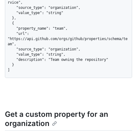
rvice",

    "source_type": "organization",

    "value_type": "string"

  },

  {

    "property_name": "team",

    "url": 
"https://api.github.com/orgs/github/properties/schema/te
am",

    "source_type": "organization",

    "value_type": "string",

    "description": "Team owning the repository"

  }

]
Get a custom property for an
organization