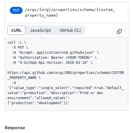
/orgs
/{org}
/properties
/schema
/{custom_
PUT
property_
name}
cURL
JavaScript
GitHub CLI
curl -L \

  -X PUT \

  -H "Accept: application/vnd.github+json" \

  -H "Authorization: Bearer <YOUR-TOKEN>" \

  -H "X-GitHub-Api-Version: 2026-03-10" \

https://api.github.com/orgs/ORG/properties/schema/CUSTOM
_PROPERTY_NAME \

  -d 
'{"value_type":"single_select","required":true,"default_
value":"production","description":"Prod or dev 
environment","allowed_values":
["production","development"]}'
Response