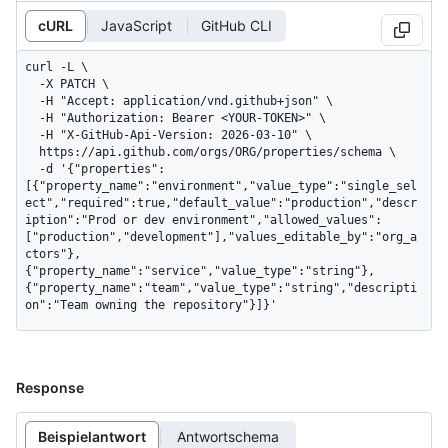
cURL
JavaScript
GitHub CLI
curl -L \

  -X PATCH \

  -H "Accept: application/vnd.github+json" \

  -H "Authorization: Bearer <YOUR-TOKEN>" \

  -H "X-GitHub-Api-Version: 2026-03-10" \

  https://api.github.com/orgs/ORG/properties/schema \

  -d '{"properties":
[{"property_name":"environment","value_type":"single_sel
ect","required":true,"default_value":"production","descr
iption":"Prod or dev environment","allowed_values":
["production","development"],"values_editable_by":"org_a
ctors"},
{"property_name":"service","value_type":"string"},
{"property_name":"team","value_type":"string","descripti
on":"Team owning the repository"}]}'
Response
Beispielantwort
Antwortschema