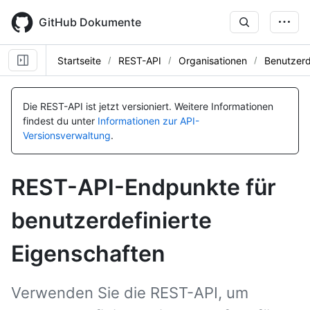
Skip
to
GitHub Dokumente
main
content
Startseite
REST-API
Organisationen
Benutzerd
Name, Typ,
Name, Typ,
Name, Typ,
Name, Typ,
Name, Typ,
Name, Typ,
Name, Typ,
Name, Typ,
Name, Typ,
Name, Typ,
Name, Typ,
Name, Typ,
Name, Typ,
Name, Typ,
Name, Typ,
Name, Typ,
Name, Typ,
Name, Typ,
BESCHREIBUNG
BESCHREIBUNG
BESCHREIBUNG
BESCHREIBUNG
BESCHREIBUNG
BESCHREIBUNG
BESCHREIBUNG
BESCHREIBUNG
BESCHREIBUNG
BESCHREIBUNG
BESCHREIBUNG
BESCHREIBUNG
BESCHREIBUNG
BESCHREIBUNG
BESCHREIBUNG
BESCHREIBUNG
BESCHREIBUNG
BESCHREIBUNG
Die REST-API ist jetzt versioniert.
Weitere Informationen
findest du unter
Informationen zur API-
Versionsverwaltung
.
REST-API-Endpunkte für
benutzerdefinierte
Eigenschaften
Verwenden Sie die REST-API, um