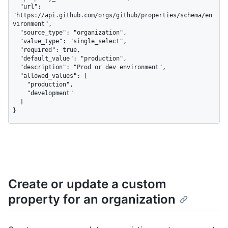
  "url": 
"https://api.github.com/orgs/github/properties/schema/en
vironment",

  "source_type": "organization",

  "value_type": "single_select",

  "required": true,

  "default_value": "production",

  "description": "Prod or dev environment",

  "allowed_values": [

    "production",

    "development"

  ]

}
Create or update a custom
property for an organization