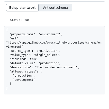
Beispielantwort
Antwortschema
Status: 200
{

  "property_name": "environment",

  "url": 
"https://api.github.com/orgs/github/properties/schema/en
vironment",

  "source_type": "organization",

  "value_type": "single_select",

  "required": true,

  "default_value": "production",

  "description": "Prod or dev environment",

  "allowed_values": [

    "production",

    "development"

  ]

}