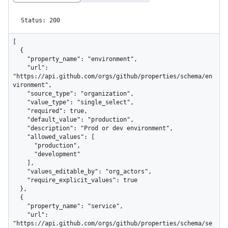
Status: 200
[

  {

    "property_name": "environment",

    "url": 
"https://api.github.com/orgs/github/properties/schema/en
vironment",

    "source_type": "organization",

    "value_type": "single_select",

    "required": true,

    "default_value": "production",

    "description": "Prod or dev environment",

    "allowed_values": [

      "production",

      "development"

    ],

    "values_editable_by": "org_actors",

    "require_explicit_values": true

  },

  {

    "property_name": "service",

    "url": 
"https://api.github.com/orgs/github/properties/schema/se