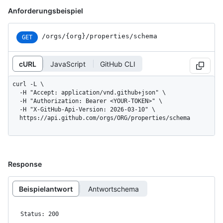
Anforderungsbeispiel
/orgs
/{org}
/properties
/schema
GET
cURL
JavaScript
GitHub CLI
curl -L \

  -H "Accept: application/vnd.github+json" \

  -H "Authorization: Bearer <YOUR-TOKEN>" \

  -H "X-GitHub-Api-Version: 2026-03-10" \

  https://api.github.com/orgs/ORG/properties/schema
Response
Beispielantwort
Antwortschema
Status: 200