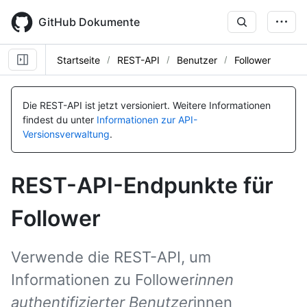
Skip
to
GitHub Dokumente
main
content
Startseite
REST-API
Benutzer
Follower
Name, Typ,
Name, Typ,
Name, Typ,
Name, Typ,
Name, Typ,
Name, Typ,
Name, Typ,
Name, Typ,
Name, Typ,
Name, Typ,
Name, Typ,
Name, Typ,
Name, Typ,
Name, Typ,
Name, Typ,
Name, Typ,
Name, Typ,
Name, Typ,
BESCHREIBUNG
BESCHREIBUNG
BESCHREIBUNG
BESCHREIBUNG
BESCHREIBUNG
BESCHREIBUNG
BESCHREIBUNG
BESCHREIBUNG
BESCHREIBUNG
BESCHREIBUNG
BESCHREIBUNG
BESCHREIBUNG
BESCHREIBUNG
BESCHREIBUNG
BESCHREIBUNG
BESCHREIBUNG
BESCHREIBUNG
BESCHREIBUNG
Die REST-API ist jetzt versioniert.
Weitere Informationen
findest du unter
Informationen zur API-
Versionsverwaltung
.
REST-API-Endpunkte für
Follower
Verwende die REST-API, um
Informationen zu Follower
innen
authentifizierter Benutzer
innen