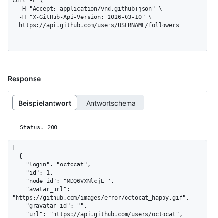
curl -L \

  -H "Accept: application/vnd.github+json" \

  -H "X-GitHub-Api-Version: 2026-03-10" \

  https://api.github.com/users/USERNAME/followers
Response
Beispielantwort
Antwortschema
Status: 200
[

  {

    "login": "octocat",

    "id": 1,

    "node_id": "MDQ6VXNlcjE=",

    "avatar_url": 
"https://github.com/images/error/octocat_happy.gif",

    "gravatar_id": "",

    "url": "https://api.github.com/users/octocat",
