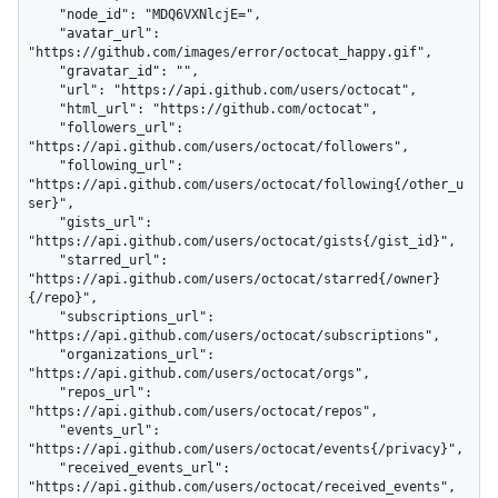
    "node_id": "MDQ6VXNlcjE=",

    "avatar_url": 
"https://github.com/images/error/octocat_happy.gif",

    "gravatar_id": "",

    "url": "https://api.github.com/users/octocat",

    "html_url": "https://github.com/octocat",

    "followers_url": 
"https://api.github.com/users/octocat/followers",

    "following_url": 
"https://api.github.com/users/octocat/following{/other_u
ser}",

    "gists_url": 
"https://api.github.com/users/octocat/gists{/gist_id}",

    "starred_url": 
"https://api.github.com/users/octocat/starred{/owner}
{/repo}",

    "subscriptions_url": 
"https://api.github.com/users/octocat/subscriptions",

    "organizations_url": 
"https://api.github.com/users/octocat/orgs",

    "repos_url": 
"https://api.github.com/users/octocat/repos",

    "events_url": 
"https://api.github.com/users/octocat/events{/privacy}",

    "received_events_url": 
"https://api.github.com/users/octocat/received_events",
