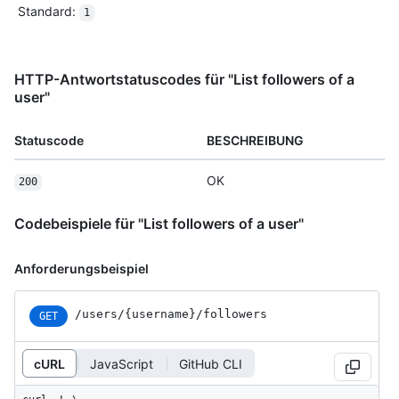
Standard
:
1
HTTP-Antwortstatuscodes für "List followers of a
user"
Statuscode
BESCHREIBUNG
OK
200
Codebeispiele für "List followers of a user"
Anforderungsbeispiel
/users
/{username}
/followers
GET
cURL
JavaScript
GitHub CLI