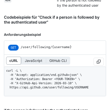
if the person is not followed
404
by the authenticated user
Codebeispiele für "Check if a person is followed by
the authenticated user"
Anforderungsbeispiel
/user
/following
/{username}
GET
cURL
JavaScript
GitHub CLI
curl -L \

  -H "Accept: application/vnd.github+json" \

  -H "Authorization: Bearer <YOUR-TOKEN>" \

  -H "X-GitHub-Api-Version: 2026-03-10" \

  https://api.github.com/user/following/USERNAME