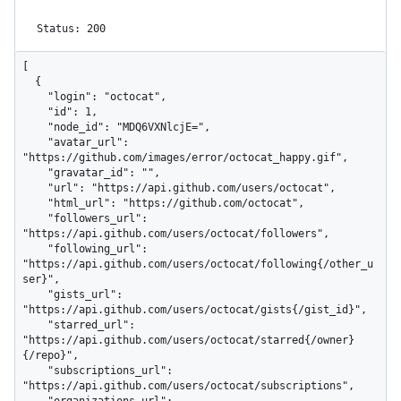
Status: 200
[

  {

    "login": "octocat",

    "id": 1,

    "node_id": "MDQ6VXNlcjE=",

    "avatar_url": 
"https://github.com/images/error/octocat_happy.gif",

    "gravatar_id": "",

    "url": "https://api.github.com/users/octocat",

    "html_url": "https://github.com/octocat",

    "followers_url": 
"https://api.github.com/users/octocat/followers",

    "following_url": 
"https://api.github.com/users/octocat/following{/other_u
ser}",

    "gists_url": 
"https://api.github.com/users/octocat/gists{/gist_id}",

    "starred_url": 
"https://api.github.com/users/octocat/starred{/owner}
{/repo}",

    "subscriptions_url": 
"https://api.github.com/users/octocat/subscriptions",
