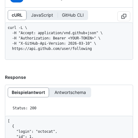
cURL
JavaScript
GitHub CLI
curl -L \

  -H "Accept: application/vnd.github+json" \

  -H "Authorization: Bearer <YOUR-TOKEN>" \

  -H "X-GitHub-Api-Version: 2026-03-10" \

  https://api.github.com/user/following
Response
Beispielantwort
Antwortschema
Status: 200
[

  {

    "login": "octocat",

    "id": 1,
