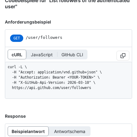
Codebeispiele für "List followers of the authenticated
user"
Anforderungsbeispiel
/user/followers
GET
cURL
JavaScript
GitHub CLI
curl -L \

  -H "Accept: application/vnd.github+json" \

  -H "Authorization: Bearer <YOUR-TOKEN>" \

  -H "X-GitHub-Api-Version: 2026-03-10" \

  https://api.github.com/user/followers
Response
Beispielantwort
Antwortschema