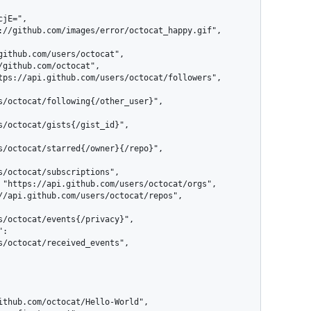
s/octocat/following{/other_user}",

s/octocat/gists{/gist_id}",

s/octocat/starred{/owner}{/repo}",

s/octocat/subscriptions",

s/octocat/events{/privacy}",

s/octocat/received_events",
