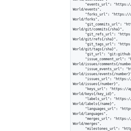
      "events_url": "https://api.github.com/repos/octocat/Hello-
World/events",

      "forks_url": "https://api.github.com/repos/octocat/Hello-
World/forks",

      "git_commits_url": "https://api.github.com/repos/octocat/Hello-
World/git/commits{/sha}",

      "git_refs_url": "https://api.github.com/repos/octocat/Hello-
World/git/refs{/sha}",

      "git_tags_url": "https://api.github.com/repos/octocat/Hello-
World/git/tags{/sha}",

      "git_url": "git:github.com/octocat/Hello-World.git",

      "issue_comment_url": "https://api.github.com/repos/octocat/Hello-
World/issues/comments{/number
      "issue_events_url": "https://api.github.com/repos/octocat/Hello-
World/issues/events{/number}"
      "issues_url": "https://api.github.com/repos/octocat/Hello-
World/issues{/number}",

      "keys_url": "https://api.github.com/repos/octocat/Hello-
World/keys{/key_id}",

      "labels_url": "https://api.github.com/repos/octocat/Hello-
World/labels{/name}",

      "languages_url": "https://api.github.com/repos/octocat/Hello-
World/languages",

      "merges_url": "https://api.github.com/repos/octocat/Hello-
World/merges",

      "milestones_url": "https://api.github.com/repos/octocat/Hello-