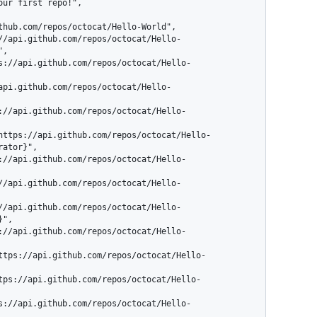
,

ator}",

",
