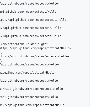
}",

,
