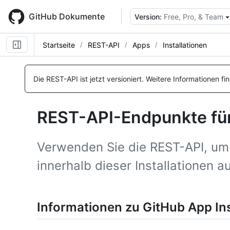
Skip
to
GitHub Dokumente
Version:
Free, Pro, & Team
main
content
Startseite
REST-API
Apps
Installationen
Name, Typ,
Name, Typ,
Name, Typ,
Name, Typ,
Name, Typ,
Name, Typ,
Name, Typ,
Name, Typ,
Name, Typ,
Name, Typ,
Name, Typ,
BESCHREIBUNG
BESCHREIBUNG
BESCHREIBUNG
BESCHREIBUNG
BESCHREIBUNG
BESCHREIBUNG
BESCHREIBUNG
BESCHREIBUNG
BESCHREIBUNG
BESCHREIBUNG
BESCHREIBUNG
Die REST-API ist jetzt versioniert.
Weitere Informationen fi
REST-API-Endpunkte für
Verwenden Sie die REST-API, um 
innerhalb dieser Installationen a
Informationen zu GitHub App Ins