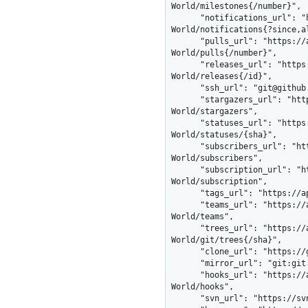
World/milestones{/number}",

      "notifications_url": "https://api.github.com/repos/octocat/Hello-
World/notifications{?since,al
      "pulls_url": "https://api.github.com/repos/octocat/Hello-
World/pulls{/number}",

      "releases_url": "https://api.github.com/repos/octocat/Hello-
World/releases{/id}",

      "ssh_url": "git@github.com:octocat/Hello-World.git",

      "stargazers_url": "https://api.github.com/repos/octocat/Hello-
World/stargazers",

      "statuses_url": "https://api.github.com/repos/octocat/Hello-
World/statuses/{sha}",

      "subscribers_url": "https://api.github.com/repos/octocat/Hello-
World/subscribers",

      "subscription_url": "https://api.github.com/repos/octocat/Hello-
World/subscription",

      "tags_url": "https://api.github.com/repos/octocat/Hello-World/tags",

      "teams_url": "https://api.github.com/repos/octocat/Hello-
World/teams",

      "trees_url": "https://api.github.com/repos/octocat/Hello-
World/git/trees{/sha}",

      "clone_url": "https://github.com/octocat/Hello-World.git",

      "mirror_url": "git:git.example.com/octocat/Hello-World",

      "hooks_url": "https://api.github.com/repos/octocat/Hello-
World/hooks",

      "svn_url": "https://svn.github.com/octocat/Hello-World",
