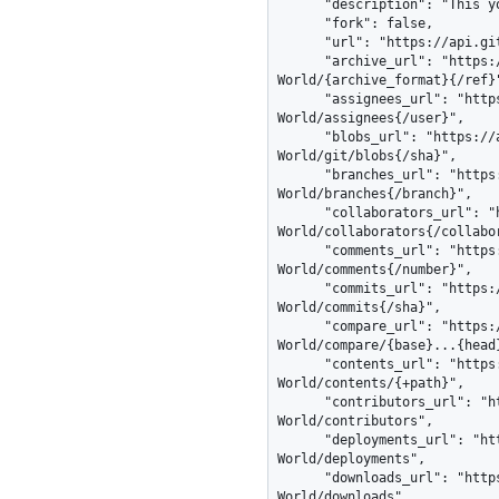
      "description": "This your first repo!",

      "fork": false,

      "url": "https://api.github.com/repos/octocat/Hello-World",

      "archive_url": "https://api.github.com/repos/octocat/Hello-
World/{archive_format}{/ref}"
      "assignees_url": "https://api.github.com/repos/octocat/Hello-
World/assignees{/user}",

      "blobs_url": "https://api.github.com/repos/octocat/Hello-
World/git/blobs{/sha}",

      "branches_url": "https://api.github.com/repos/octocat/Hello-
World/branches{/branch}",

      "collaborators_url": "https://api.github.com/repos/octocat/Hello-
World/collaborators{/collabor
      "comments_url": "https://api.github.com/repos/octocat/Hello-
World/comments{/number}",

      "commits_url": "https://api.github.com/repos/octocat/Hello-
World/commits{/sha}",

      "compare_url": "https://api.github.com/repos/octocat/Hello-
World/compare/{base}...{head}
      "contents_url": "https://api.github.com/repos/octocat/Hello-
World/contents/{+path}",

      "contributors_url": "https://api.github.com/repos/octocat/Hello-
World/contributors",

      "deployments_url": "https://api.github.com/repos/octocat/Hello-
World/deployments",

      "downloads_url": "https://api.github.com/repos/octocat/Hello-
World/downloads",
