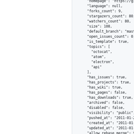
      "homepage": "https://github.com",

      "language": null,

      "forks_count": 9,

      "stargazers_count": 80,

      "watchers_count": 80,

      "size": 108,

      "default_branch": "master",

      "open_issues_count": 0,

      "is_template": true,

      "topics": [

        "octocat",

        "atom",

        "electron",

        "api"

      ],

      "has_issues": true,

      "has_projects": true,

      "has_wiki": true,

      "has_pages": false,

      "has_downloads": true,

      "archived": false,

      "disabled": false,

      "visibility": "public",

      "pushed_at": "2011-01-26T19:06:43Z",

      "created_at": "2011-01-26T19:01:12Z",

      "updated_at": "2011-01-26T19:14:43Z",

      "allow_rebase_merge": true,
