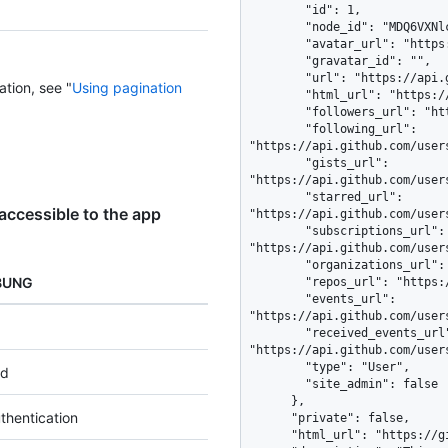
        "id": 1,

        "node_id": "MDQ6VXNlcjE=",

        "avatar_url": "https://github.com/images/error/octocat_happy.gif",

        "gravatar_id": "",

        "url": "https://api.github.com/users/octocat",

ation, see "
Using pagination
        "html_url": "https://github.com/octocat",

        "followers_url": "https://api.github.com/users/octocat/followers",

        "following_url": 
"https://api.github.com/user
        "gists_url": 
"https://api.github.com/user
        "starred_url": 
accessible to the app
"https://api.github.com/user
        "subscriptions_url": 
"https://api.github.com/user
        "organizations_url": "https://api.github.com/users/octocat/orgs",

BUNG
        "repos_url": "https://api.github.com/users/octocat/repos",

        "events_url": 
"https://api.github.com/user
        "received_events_url": 
"https://api.github.com/user
        "type": "User",

ed
        "site_admin": false

      },

thentication
      "private": false,

      "html_url": "https://github.com/octocat/Hello-World",
