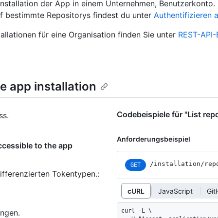
 Installation der App in einem Unternehmen, Benutzerkonto.
uf bestimmte Repositorys findest du unter
Authentifizieren 
allationen für eine Organisation finden Sie unter
REST-API-
e app installation
Codebeispiele für "List repo
ss.
Anforderungsbeispiel
ccessible to the app
/installation
/rep
GET
ifferenzierten Tokentypen.
:
cURL
JavaScript
Git
curl -L \

ungen.