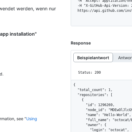
  -H "Accept: application/vnd.github+json" \

  -H "X-GitHub-Api-Version: 2026-03-10" \

rwendet werden, wenn nur
  https://api.github.com/in
app installation"
Response
Beispielantwort
Antwo
Status: 200
d.
{

  "total_count": 1,

  "repositories": [

    {

      "id": 1296269,

      "node_id": "MDEwOlJlcG9zaXRvcnkxMjk2MjY5",

      "name": "Hello-World",

rmation, see "
Using
      "full_name": "octocat/Hello-World",

      "owner": {

        "login": "octocat",
