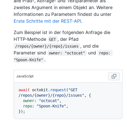
alle Pfad-, Abfrage- und Textparameter als
zweites Argument in einem Objekt an. Weitere
Informationen zu Parametern findest du unter
Erste Schritte mit der REST-API
.
Zum Beispiel ist in der folgenden Anfrage die
HTTP-Methode
, der Pfad
GET
, und die
/repos/{owner}/{repo}/issues
Parameter sind
und
owner: "octocat"
repo: 
.
"Spoon-Knife"
JavaScript
await
 octokit.
request
(
"GET 
/repos/{owner}/{repo}/issues"
, {

owner
: 
"octocat"
,

repo
: 
"Spoon-Knife"
,
