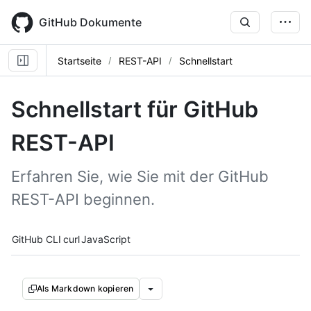
Skip
to
GitHub Dokumente
main
content
Startseite
REST-API
Schnellstart
Schnellstart für GitHub
REST-API
Erfahren Sie, wie Sie mit der GitHub
REST-API beginnen.
Tool navigation
GitHub CLI
curl
JavaScript
Als Markdown kopieren