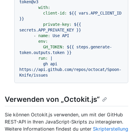
token@v3
with:
client-id:
${{
vars.APP_CLIENT_ID
}}
private-key:
${{
secrets.APP_PRIVATE_KEY
}}
-
name:
Use
API
env:
GH_TOKEN:
${{
steps.generate-
token.outputs.token
}}
run:
|

          gh api 
https://api.github.com/repos/octocat/Spoon-
Verwenden von „Octokit.js“
Sie können Octokit.js verwenden, um mit der GitHub
REST-API in Ihren JavaScript-Skripts zu interagieren.
Weitere Informationen findest du unter
Skripterstellung