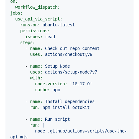
on:
workflow_dispatch:
jobs:
use_api_via_script:
runs-on:
ubuntu-latest
permissions:
issues:
read
steps:
-
name:
Check
out
repo
content
uses:
actions/checkout@v6
-
name:
Setup
Node
uses:
actions/setup-node@v7
with:
node-version:
'16.17.0'
cache:
npm
-
name:
Install
dependencies
run:
npm
install
octokit
-
name:
Run
script
run:
|

          node .github/actions-scripts/use-the-