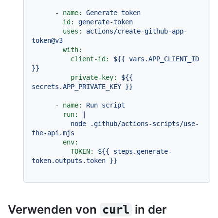
-
name:
Generate
token
id:
generate-token
uses:
actions/create-github-app-
token@v3
with:
client-id:
${{
vars.APP_CLIENT_ID
}}
private-key:
${{
secrets.APP_PRIVATE_KEY
}}
-
name:
Run
script
run:
|

          node .github/actions-scripts/use-
env:
TOKEN:
${{
steps.generate-
token.outputs.token
}}
Verwenden von
in der
curl