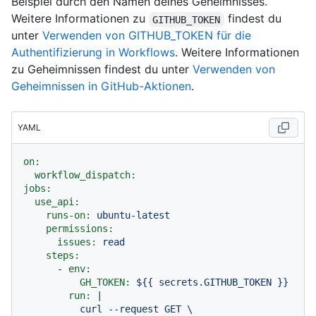
Beispiel durch den Namen deines Geheimnisses.
Weitere Informationen zu
findest du
GITHUB_TOKEN
unter
Verwenden von GITHUB_TOKEN für die
Authentifizierung in Workflows
. Weitere Informationen
zu Geheimnissen findest du unter
Verwenden von
Geheimnissen in GitHub-Aktionen
.
YAML
on:
workflow_dispatch:
jobs:
use_api:
runs-on:
ubuntu-latest
permissions:
issues:
read
steps:
-
env:
GH_TOKEN:
${{
secrets.GITHUB_TOKEN
}}
run:
|

          curl --request GET \
