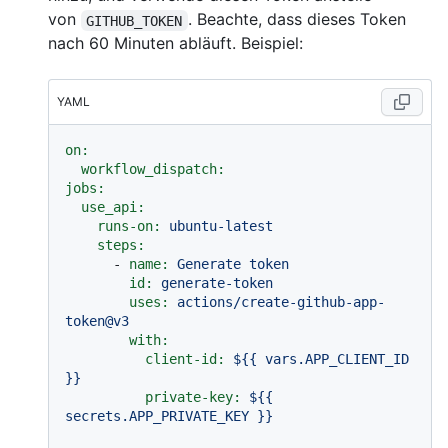
von
. Beachte, dass dieses Token
GITHUB_TOKEN
nach 60 Minuten abläuft. Beispiel:
YAML
on:
workflow_dispatch:
jobs:
use_api:
runs-on:
ubuntu-latest
steps:
-
name:
Generate
token
id:
generate-token
uses:
actions/create-github-app-
token@v3
with:
client-id:
${{
vars.APP_CLIENT_ID
}}
private-key:
${{
secrets.APP_PRIVATE_KEY
}}