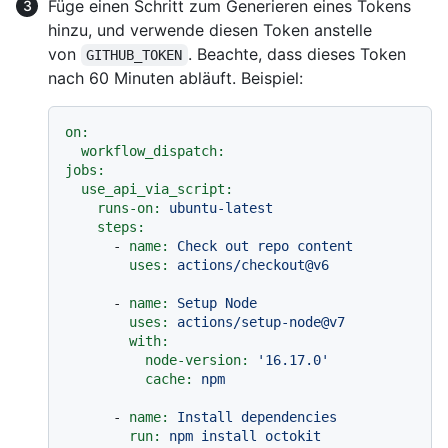
Füge einen Schritt zum Generieren eines Tokens
hinzu, und verwende diesen Token anstelle
von
. Beachte, dass dieses Token
GITHUB_TOKEN
nach 60 Minuten abläuft. Beispiel:
on:
workflow_dispatch:
jobs:
use_api_via_script:
runs-on:
ubuntu-latest
steps:
-
name:
Check
out
repo
content
uses:
actions/checkout@v6
-
name:
Setup
Node
uses:
actions/setup-node@v7
with:
node-version:
'16.17.0'
cache:
npm
-
name:
Install
dependencies
run:
npm
install
octokit