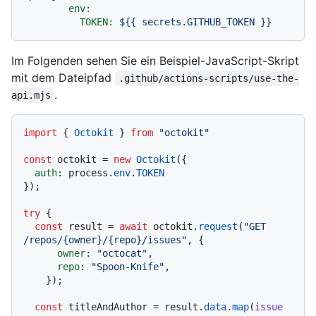
env:
TOKEN:
${{
secrets.GITHUB_TOKEN
}}
Im Folgenden sehen Sie ein Beispiel-JavaScript-Skript
mit dem Dateipfad
.github/actions-scripts/use-the-
.
api.mjs
import
 { 
Octokit
 } 
from
"octokit"
const
 octokit = 
new
Octokit
({ 

auth
: process.
env
.
TOKEN
});

try
 {

const
 result = 
await
 octokit.
request
(
"GET 
/repos/{owner}/{repo}/issues"
, {

owner
: 
"octocat"
,

repo
: 
"Spoon-Knife"
,

    });

const
 titleAndAuthor = result.
data
.
map
(
issue