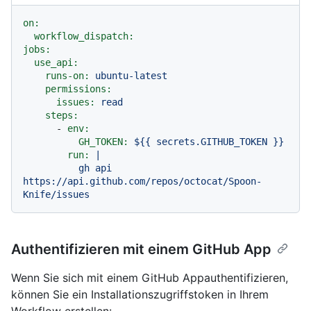
on:
workflow_dispatch:
jobs:
use_api:
runs-on:
ubuntu-latest
permissions:
issues:
read
steps:
-
env:
GH_TOKEN:
${{
secrets.GITHUB_TOKEN
}}
run:
|

          gh api 
https://api.github.com/repos/octocat/Spoon-
Authentifizieren mit einem GitHub App
Wenn Sie sich mit einem GitHub Appauthentifizieren,
können Sie ein Installationszugriffstoken in Ihrem
Workflow erstellen: