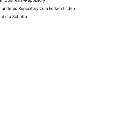
m Upstream-Repository
n anderes Repository zum Forken finden
chste Schritte