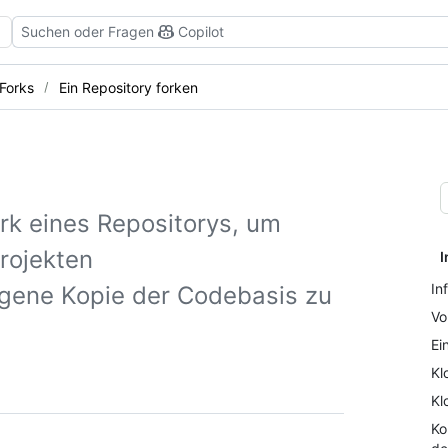
Suchen oder Fragen
Copilot
 Forks
Ein Repository forken
ork eines Repositorys, um
rojekten
I
In
gene Kopie der Codebasis zu
Vo
Ei
Kl
Kl
Ko