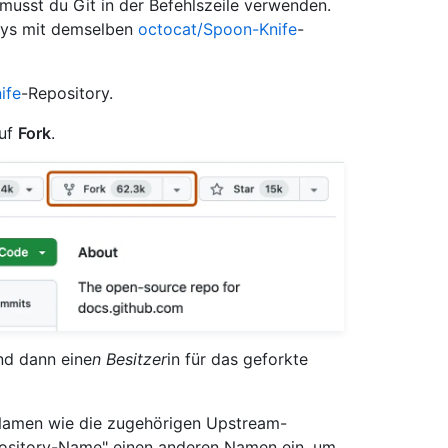
musst du Git in der Befehlszeile verwenden.
rys mit demselben
octocat/Spoon-Knife
-
ife
-Repository.
auf
Fork
.
nd dann eine
n Besitzer
in für das geforkte
 Namen wie die zugehörigen Upstream-
pository-Name" einen anderen Namen ein, um