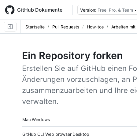
Skip
to
GitHub Dokumente
Version:
Free, Pro, & Team
main
content
Startseite
Pull Requests
How-tos
Arbeiten mit
Ein Repository forken
Erstellen Sie auf GitHub einen F
Änderungen vorzuschlagen, an P
zusammenzuarbeiten und Ihre ei
verwalten.
Platform navigation
Mac
Windows
Tool navigation
GitHub CLI
Web browser
Desktop