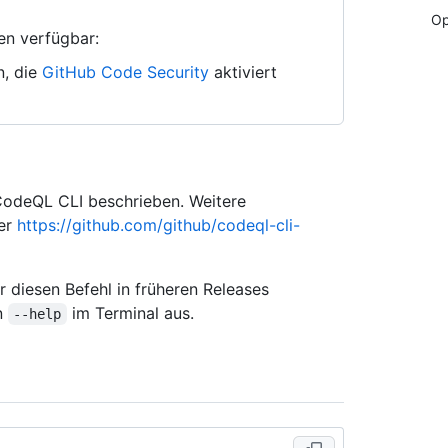
Op
en verfügbar:
n, die
GitHub Code Security
aktiviert
 CodeQL CLI beschrieben. Weitere
ter
https://github.com/github/codeql-cli-
 diesen Befehl in früheren Releases
on
im Terminal aus.
--help