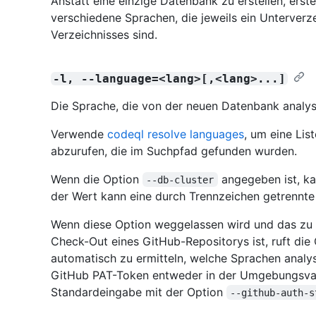
Anstatt eine einzige Datenbank zu erstellen, erst
verschiedene Sprachen, die jeweils ein Unterverz
Verzeichnisses sind.
-l, --language=<lang>[,<lang>...]
Die Sprache, die von der neuen Datenbank analysi
Verwende
codeql resolve languages
, um eine Li
abzurufen, die im Suchpfad gefunden wurden.
Wenn die Option
angegeben ist, k
--db-cluster
der Wert kann eine durch Trennzeichen getrennte 
Wenn diese Option weggelassen wird und das zu 
Check-Out eines GitHub-Repositorys ist, ruft di
automatisch zu ermitteln, welche Sprachen analys
GitHub PAT-Token entweder in der Umgebungsva
Standardeingabe mit der Option
--github-auth-s