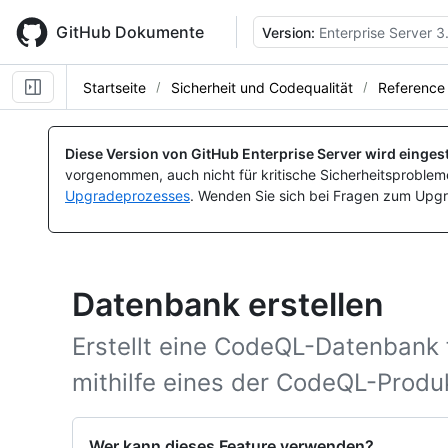
Skip
to
GitHub Dokumente
Version:
Enterprise Server 3
main
content
Startseite
Sicherheit und Codequalität
Reference
Diese Version von GitHub Enterprise Server wird eingest
vorgenommen, auch nicht für kritische Sicherheitsprobleme
Upgradeprozesses
. Wenden Sie sich bei Fragen zum Upgr
Datenbank erstellen
Erstellt eine CodeQL-Datenbank f
mithilfe eines der CodeQL-Produ
Wer kann dieses Feature verwenden?