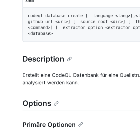
Shell
codeql database create [--language=<lang>[,<
github-url=<url>] [--source-root=<dir>] [--t
<command>] [--extractor-option=<extractor-opt
Description
Erstellt eine CodeQL-Datenbank für eine Quellstr
analysiert werden kann.
Options
Primäre Optionen