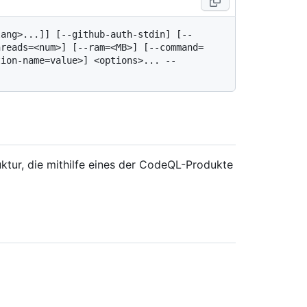
lang>...]] [--github-auth-stdin] [--
hreads=<num>] [--ram=<MB>] [--command=
ion-name=value>] <options>... -- 
uktur, die mithilfe eines der CodeQL-Produkte