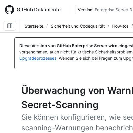
Skip
to
GitHub Dokumente
Version:
Enterprise Server 3
main
content
Startseite
Sicherheit und Codequalität
How-tos
Diese Version von GitHub Enterprise Server wird eingest
vorgenommen, auch nicht für kritische Sicherheitsprobleme
Upgradeprozesses
. Wenden Sie sich bei Fragen zum Upgr
Überwachung von Warnh
Secret-Scanning
Sie können konfigurieren, wie se
scanning-Warnungen benachrichti