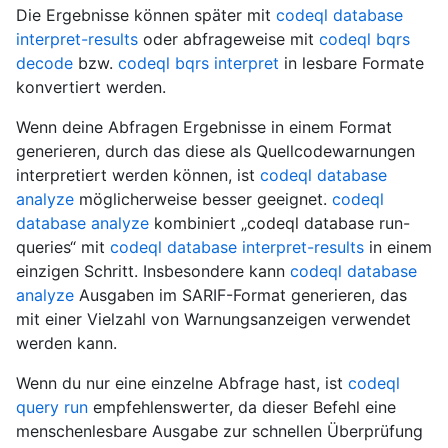
Die Ergebnisse können später mit
codeql database
interpret-results
oder abfrageweise mit
codeql bqrs
decode
bzw.
codeql bqrs interpret
in lesbare Formate
konvertiert werden.
Wenn deine Abfragen Ergebnisse in einem Format
generieren, durch das diese als Quellcodewarnungen
interpretiert werden können, ist
codeql database
analyze
möglicherweise besser geeignet.
codeql
database analyze
kombiniert „codeql database run-
queries“ mit
codeql database interpret-results
in einem
einzigen Schritt. Insbesondere kann
codeql database
analyze
Ausgaben im SARIF-Format generieren, das
mit einer Vielzahl von Warnungsanzeigen verwendet
werden kann.
Wenn du nur eine einzelne Abfrage hast, ist
codeql
query run
empfehlenswerter, da dieser Befehl eine
menschenlesbare Ausgabe zur schnellen Überprüfung