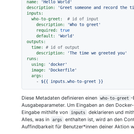
name:
'Hello World'
description:
'Greet someone and record the t
inputs:
who-to-greet:
# id of input
description:
'Who to greet'
required:
true
default:
'World'
outputs:
time:
# id of output
description:
'The time we greeted you'
runs:
using:
'docker'
image:
'Dockerfile'
args:
-
${{
inputs.who-to-greet
}}
Diese Metadaten definieren einen
-
who-to-greet
Ausgabeparameter. Um Eingaben an den Docker-Co
Eingabe mithilfe von
deklarieren und mit
inputs
Alles, was in
enthalten ist, wird an den Con
args
Auffindbarkeit für Benutzer*innen deiner Aktion