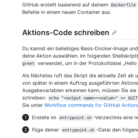
GitHub erstellt basierend auf deinem
Dockerfile
Befehle in einem neuen Container aus.
Aktions-Code schreiben
Du kannst ein beliebiges Basis-Docker-Image und 
deine Aktion auswählen. Im folgenden Shellskript
verwendet, um in der Protokolldatei „Hell
greet
Als Nächstes ruft das Skript die aktuelle Zeit ab u
von später in einem Auftrag ausgeführten Aktio
Ausgabevariablen erkennen kann, müssen Sie sie 
schreiben:
echo "<output name>=<value>" >> $GIT
Sie unter
Workflow commands for GitHub Actions
Erstelle im
-Verzeichnis eine 
entrypoint.sh
Füge deiner
-Datei den folgen
entrypoint.sh