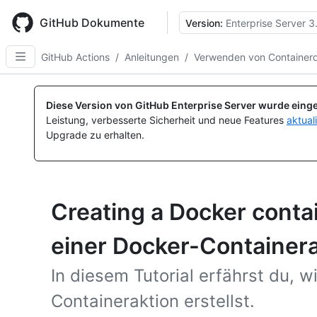
Skip
to
GitHub Dokumente
Version:
Enterprise Server 3
main
content
GitHub Actions
/
Anleitungen
/
Verwenden von Containerd
Diese Version von GitHub Enterprise Server wurde einge
Leistung, verbesserte Sicherheit und neue Features
aktual
Upgrade zu erhalten.
Creating a Docker contai
einer Docker-Containera
In diesem Tutorial erfährst du, w
Containeraktion erstellst.