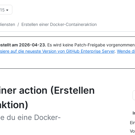
.15
Suchen oder Fragen
Copilot
iensten
/
Erstellen einer Docker-Containeraktion
stellt am
2026-04-23
.
Es wird keine Patch-Freigabe vorgenommen, 
isiere auf die neueste Version von GitHub Enterprise Server
.
Wende di
ner action (Erstellen
ktion)
I
ie du eine Docker-
Ei
Vo