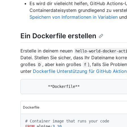
Es wird dir vielleicht helfen, GitHub Actio
Containerdateisystem grundlegend zu versteh
Speichern von Informationen in Variablen
un
Ein Dockerfile erstellen
Erstelle in deinem neuen
hello-world-docker-act
Datei. Stellen Sie sicher, dass Ihr Dateiname kor
großes
, aber kein großes
), falls Sie Probl
D
f
unter
Dockerfile Unterstützung für GitHub Aktio
Dockerfile
# Container image that runs your code
FROM
 alpine:
3.10