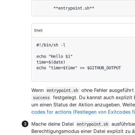
Shell
#
!/bin/sh -l
echo "Hello $1"

time=$(date)

echo "time=$time" >> $GITHUB_OUTPUT

Wenn
ohne Fehler ausgeführt 
entrypoint.sh
festgelegt. Du kannst auch explizit
success
um einen Status der Aktion anzugeben. Weite
codes for actions (Festlegen von Exitcodes f
Mache deine Datei
ausführbar
entrypoint.sh
Berechtigungsmodus einer Datei explizit zu ä