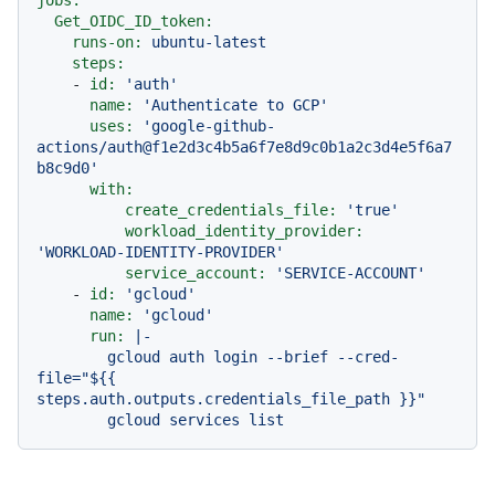
Get_OIDC_ID_token:
runs-on:
ubuntu-latest
steps:
-
id:
'auth'
name:
'Authenticate to GCP'
uses:
'google-github-
actions/auth@f1e2d3c4b5a6f7e8d9c0b1a2c3d4e5f6a7
b8c9d0'
with:
create_credentials_file:
'true'
workload_identity_provider:
'WORKLOAD-IDENTITY-PROVIDER'
service_account:
'SERVICE-ACCOUNT'
-
id:
'gcloud'
name:
'gcloud'
run:
|-

        gcloud auth login --brief --cred-
file="${{ 
steps.auth.outputs.credentials_file_path }}"
