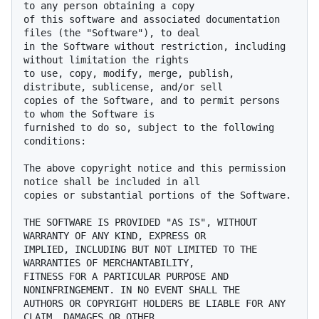
to any person obtaining a copy

of this software and associated documentation 
files (the "Software"), to deal

in the Software without restriction, including 
without limitation the rights

to use, copy, modify, merge, publish, 
distribute, sublicense, and/or sell

copies of the Software, and to permit persons 
to whom the Software is

furnished to do so, subject to the following 
conditions:

The above copyright notice and this permission 
notice shall be included in all

copies or substantial portions of the Software.

THE SOFTWARE IS PROVIDED "AS IS", WITHOUT 
WARRANTY OF ANY KIND, EXPRESS OR

IMPLIED, INCLUDING BUT NOT LIMITED TO THE 
WARRANTIES OF MERCHANTABILITY,

FITNESS FOR A PARTICULAR PURPOSE AND 
NONINFRINGEMENT. IN NO EVENT SHALL THE

AUTHORS OR COPYRIGHT HOLDERS BE LIABLE FOR ANY 
CLAIM, DAMAGES OR OTHER
