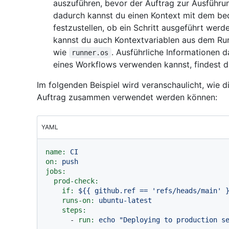
auszuführen, bevor der Auftrag zur Ausführun
dadurch kannst du einen Kontext mit dem b
festzustellen, ob ein Schritt ausgeführt werd
kannst du auch Kontextvariablen aus dem Run
wie
. Ausführliche Informationen 
runner.os
eines Workflows verwenden kannst, findest 
Im folgenden Beispiel wird veranschaulicht, wie 
Auftrag zusammen verwendet werden können:
YAML
name:
CI
on:
push
jobs:
prod-check:
if:
${{
github.ref
==
'refs/heads/main'
runs-on:
ubuntu-latest
steps:
-
run:
echo
"Deploying to production s