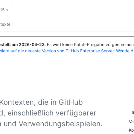
.15
Suchen oder Fragen
Copilot
texte
stellt am
2026-04-23
.
Es wird keine Patch-Freigabe vorgenommen, 
isiere auf die neueste Version von GitHub Enterprise Server
.
Wende di
 Kontexten, die in GitHub
, einschließlich verfügbarer
I
Ve
n und Verwendungsbeispielen.
Ko