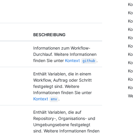
Ko
Ko
Ko
Ko
BESCHREIBUNG
Ko
Ko
Informationen zum Workflow-
Ko
Durchlauf. Weitere Informationen
finden Sie unter
Kontext
.
github
Ko
Ko
Enthält Variablen, die in einem
Ko
Workflow, Auftrag oder Schritt
festgelegt sind. Weitere
Ko
Informationen finden Sie unter
We
Kontext
.
env
Enthält Variablen, die auf
Repository-, Organisations- und
Umgebungsebene festgelegt
sind. Weitere Informationen finden