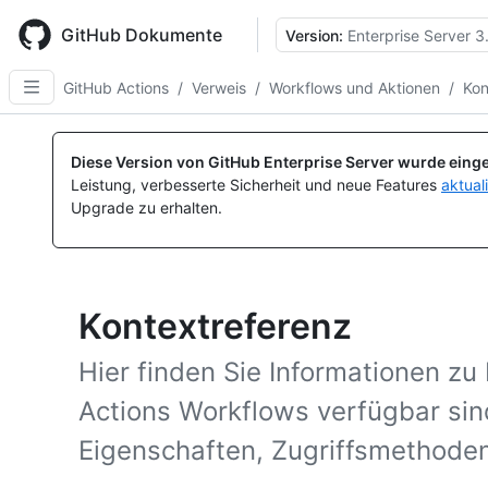
Skip
to
GitHub Dokumente
Version:
Enterprise Server 3
main
content
GitHub Actions
/
Verweis
/
Workflows und Aktionen
/
Kon
Diese Version von GitHub Enterprise Server wurde einge
Leistung, verbesserte Sicherheit und neue Features
aktual
Upgrade zu erhalten.
Kontextreferenz
Hier finden Sie Informationen zu
Actions Workflows verfügbar sind
Eigenschaften, Zugriffsmethode