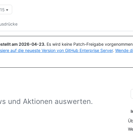
.15
Suchen oder Fragen
Copilot
usdrücke
stellt am
2026-04-23
.
Es wird keine Patch-Freigabe vorgenommen, 
isiere auf die neueste Version von GitHub Enterprise Server
.
Wende di
ws und Aktionen auswerten.
I
Üb
We