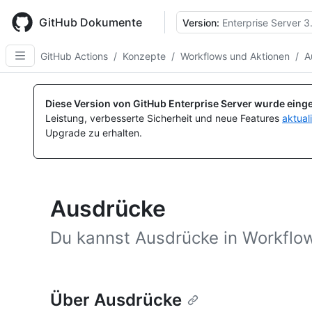
Skip
to
GitHub Dokumente
Version:
Enterprise Server 3
main
content
GitHub Actions
/
Konzepte
/
Workflows und Aktionen
/
A
Diese Version von GitHub Enterprise Server wurde einge
Leistung, verbesserte Sicherheit und neue Features
aktual
Upgrade zu erhalten.
Ausdrücke
Du kannst Ausdrücke in Workflo
Über Ausdrücke