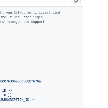
cht von GitHub zertifiziert sind.
estellt und unterliegen
bestimmungen und Support
38007b304988d888bf676a
T_ID
}}
T_ID
}}
_SUBSCRIPTION_ID
}}