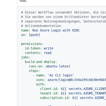
YAML
# Dieser Workflow verwendet Aktionen, die ni
# Sie werden von einem Drittanbieter bereitg
# separaten Nutzungsbedingungen, Datenschutz
# Onlinedokumentation.
name:
Run
Azure
Login
with
OIDC
on:
 [
push
]

permissions:
id-token:
write
contents:
read
jobs:
build-and-deploy:
runs-on:
ubuntu-latest
steps:
-
name:
'Az CLI login'
uses:
azure/login@8c334a195cbb38e460
with:
client-id:
${{
secrets.AZURE_CLIEN
tenant-id:
${{
secrets.AZURE_TENAN
subscription-id:
${{
secrets.AZURE