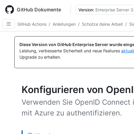
Skip
to
GitHub Dokumente
Version:
Enterprise Server 3
main
content
GitHub Actions
/
Anleitungen
/
Schütze deine Arbeit
/
Si
Diese Version von GitHub Enterprise Server wurde einge
Leistung, verbesserte Sicherheit und neue Features
aktual
Upgrade zu erhalten.
Konfigurieren von Open
Verwenden Sie OpenID Connect i
mit Azure zu authentifizieren.