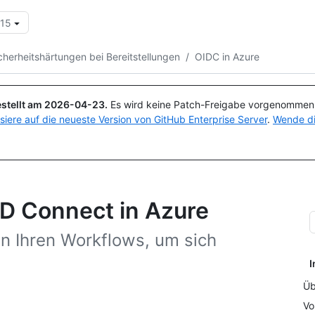
.15
Suchen oder Fragen
Copilot
cherheitshärtungen bei Bereitstellungen
/
OIDC in Azure
stellt am
2026-04-23
.
Es wird keine Patch-Freigabe vorgenommen, 
isiere auf die neueste Version von GitHub Enterprise Server
.
Wende di
ID Connect in Azure
n Ihren Workflows, um sich
I
Üb
Vo