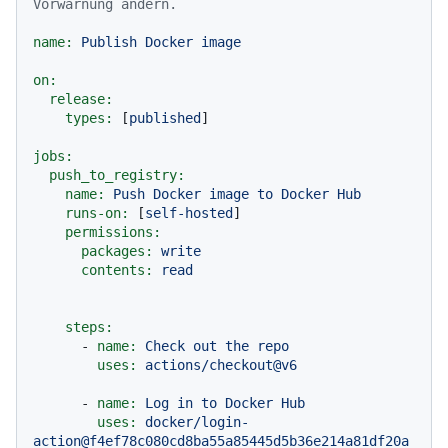
Vorwarnung ändern.
name:
Publish
Docker
image
on:
release:
types:
 [
published
]

jobs:
push_to_registry:
name:
Push
Docker
image
to
Docker
Hub
runs-on:
 [
self-hosted
]

permissions:
packages:
write
contents:
read
steps:
-
name:
Check
out
the
repo
uses:
actions/checkout@v6
-
name:
Log
in
to
Docker
Hub
uses:
docker/login-
action@f4ef78c080cd8ba55a85445d5b36e214a81df20a