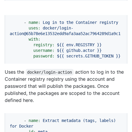
-
name:
Log
in
to
the
Container
registry
uses:
docker/login-
action@65b78e6e13532edd9afa3aa52ac7964289d1a9c1
with:
registry:
${{
env.REGISTRY
}}
username:
${{
github.actor
}}
password:
${{
secrets.GITHUB_TOKEN
}}
Uses the
action to log in to the
docker/login-action
Container registry registry using the account and
password that will publish the packages. Once
published, the packages are scoped to the account
defined here.
-
name:
Extract
metadata
(tags,
labels)
for
Docker
id:
meta