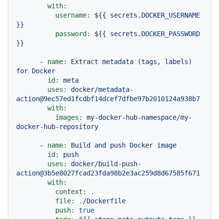
with:
username:
${{
secrets.DOCKER_USERNAME
}}
password:
${{
secrets.DOCKER_PASSWORD
}}
-
name:
Extract
metadata
(tags,
labels)
for
Docker
id:
meta
uses:
docker/metadata-
action@9ec57ed1fcdbf14dcef7dfbe97b2010124a938b7
with:
images:
my-docker-hub-namespace/my-
docker-hub-repository
-
name:
Build
and
push
Docker
image
id:
push
uses:
docker/build-push-
action@3b5e8027fcad23fda98b2e3ac259d8d67585f671
with:
context:
.
file:
./Dockerfile
push:
true