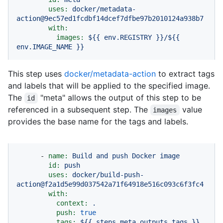
uses:
docker/metadata-
action@9ec57ed1fcdbf14dcef7dfbe97b2010124a938b7
with:
images:
${{
env.REGISTRY
}}/${{
env.IMAGE_NAME
}}
This step uses
docker/metadata-action
to extract tags
and labels that will be applied to the specified image.
The
"meta" allows the output of this step to be
id
referenced in a subsequent step. The
value
images
provides the base name for the tags and labels.
-
name:
Build
and
push
Docker
image
id:
push
uses:
docker/build-push-
action@f2a1d5e99d037542a71f64918e516c093c6f3fc4
with:
context:
.
push:
true
tags:
${{
steps.meta.outputs.tags
}}