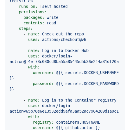
registries
runs-on:
 [
self-hosted
]

permissions:
packages:
write
contents:
read
steps:
-
name:
Check
out
the
repo
uses:
actions/checkout@v6
-
name:
Log
in
to
Docker
Hub
uses:
docker/login-
action@f4ef78c080cd8ba55a85445d5b36e214a81df20a
with:
username:
${{
secrets.DOCKER_USERNAME
}}
password:
${{
secrets.DOCKER_PASSWORD
}}
-
name:
Log
in
to
the
Container
registry
uses:
docker/login-
action@65b78e6e13532edd9afa3aa52ac7964289d1a9c1
with:
registry:
containers.HOSTNAME
username:
${{
github.actor
}}