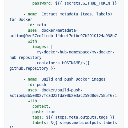
password:
${{
secrets.GITHUB_TOKEN
}}
-
name:
Extract
metadata
(tags,
labels)
for
Docker
id:
meta
uses:
docker/metadata-
action@9ec57ed1fcdbf14dcef7dfbe97b2010124a938b7
with:
images:
|

            my-docker-hub-namespace/my-docker-
hub-repository

            containers.HOSTNAME/${{ 
-
name:
Build
and
push
Docker
images
id:
push
uses:
docker/build-push-
action@3b5e8027fcad23fda98b2e3ac259d8d67585f671
with:
context:
.
push:
true
tags:
${{
steps.meta.outputs.tags
}}
labels:
${{
steps.meta.outputs.labels