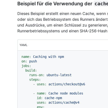
Beispiel für die Verwendung der
cach
Dieses Beispiel erstellt einen neuen Cache, wenn 
oder sich das Betriebssystem des Runners ändert
und Ausdrücke, um einen Schlüssel zu generieren
Runnerbetriebssystems und einen SHA-256-Hash
YAML
name:
Caching
with
npm
on:
push
jobs:
build:
runs-on:
ubuntu-latest
steps:
-
uses:
actions/checkout@v6
-
name:
Cache
node
modules
id:
cache-npm
uses:
actions/cache@v4
env: