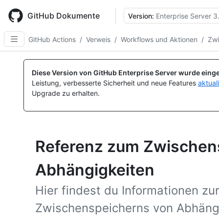
Skip
to
GitHub Dokumente
Version:
Enterprise Server 3
main
content
GitHub Actions
/
Verweis
/
Workflows und Aktionen
/
Zwi
Diese Version von GitHub Enterprise Server wurde einge
Leistung, verbesserte Sicherheit und neue Features
aktual
Upgrade zu erhalten.
Referenz zum Zwischen
Abhängigkeiten
Hier findest du Informationen zur
Zwischenspeicherns von Abhängi