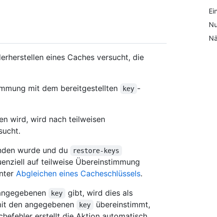
Ei
Nu
Nä
rherstellen eines Caches versucht, die
immung mit dem bereitgestellten
-
key
 wird, wird nach teilweisen
sucht.
nden wurde und du
restore-keys
enziell auf teilweise Übereinstimmung
unter
Abgleichen eines Cacheschlüssels
.
 angegebenen
gibt, wird dies als
key
mit den angegebenen
übereinstimmt,
key
hefehler erstellt die Aktion automatisch