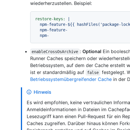
wiederherzustellen. Beispiel:
restore-keys:
|

  npm-feature-${{ hashFiles('package-lock.json') }}

  npm-feature-

:
Optional
Ein boolesch
enableCrossOsArchive
Runner Caches speichern oder wiederherstel
Betriebssystem, auf dem der Cache erstellt wu
ist er standardmäßig auf
festgelegt. W
false
Betriebssystemübergreifender Cache
in der 
Hinweis
Es wird empfohlen, keine vertraulichen Inform
Anmeldeinformationen in Dateien im Cachepfad
Lesezugriff kann einen Pull-Request für ein Rep
Caches zugreifen. Darüber hinaus können Forks