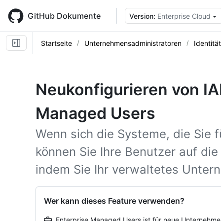
Skip
to
GitHub Dokumente
Version:
Enterprise Cloud
main
content
Startseite
Unternehmensadministratoren
Identitä
Neukonfigurieren von IA
Managed Users
Wenn sich die Systeme, die Sie 
können Sie Ihre Benutzer auf die
indem Sie Ihr verwaltetes Unter
Wer kann dieses Feature verwenden?
Enterprise Managed Users ist für neue Unternehme