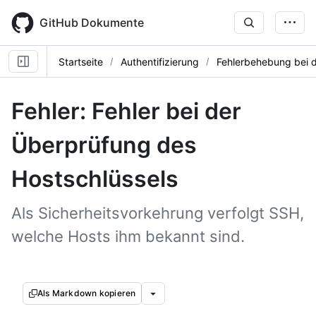
Skip
to
GitHub Dokumente
main
content
Startseite
Authentifizierung
Fehlerbehebung bei 
Fehler: Fehler bei der
Überprüfung des
Hostschlüssels
Als Sicherheitsvorkehrung verfolgt SSH,
welche Hosts ihm bekannt sind.
Als Markdown kopieren