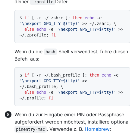
deiner
Datei:
.zprofile
$ 
if
 [ -r ~/.zshrc ]; 
then
echo
 -e 
'\nexport GPG_TTY=$(tty)'
 >> ~/.zshrc; \

else
echo
 -e 
'\nexport GPG_TTY=$(tty)'
 >> 
~/.zprofile; 
fi
Wenn du die
Shell verwendest, führe diesen
bash
Befehl aus:
$ 
if
 [ -r ~/.bash_profile ]; 
then
echo
 -e 
'\nexport GPG_TTY=$(tty)'
 >> 
~/.bash_profile; \

else
echo
 -e 
'\nexport GPG_TTY=$(tty)'
 >> 
~/.profile; 
fi
Wenn du zur Eingabe einer PIN oder Passphrase
aufgefordert werden möchtest, installiere optional
. Verwende z. B.
Homebrew
:
pinentry-mac