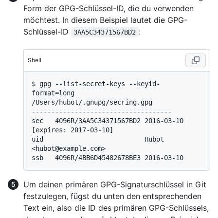
Form der GPG-Schlüssel-ID, die du verwenden
möchtest. In diesem Beispiel lautet die GPG-
Schlüssel-ID
:
3AA5C34371567BD2
Shell
$ 
gpg --list-secret-keys --keyid-
format=long
/Users/hubot/.gnupg/secring.gpg

------------------------------------

sec   4096R/3AA5C34371567BD2 2016-03-10 
[expires: 2017-03-10]

uid                          Hubot 
<hubot@example.com>

Um deinen primären GPG-Signaturschlüssel in Git
festzulegen, fügst du unten den entsprechenden
Text ein, also die ID des primären GPG-Schlüssels,