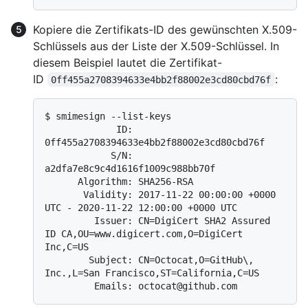
Kopiere die Zertifikats-ID des gewünschten X.509-
Schlüssels aus der Liste der X.509-Schlüssel. In
diesem Beispiel lautet die Zertifikat-
ID
:
0ff455a2708394633e4bb2f88002e3cd80cbd76f
$ 
smimesign --list-keys
             ID: 
0ff455a2708394633e4bb2f88002e3cd80cbd76f

            S/N: 
a2dfa7e8c9c4d1616f1009c988bb70f

      Algorithm: SHA256-RSA

       Validity: 2017-11-22 00:00:00 +0000 
UTC - 2020-11-22 12:00:00 +0000 UTC

         Issuer: CN=DigiCert SHA2 Assured 
ID CA,OU=www.digicert.com,O=DigiCert 
Inc,C=US

        Subject: CN=Octocat,O=GitHub\, 
Inc.,L=San Francisco,ST=California,C=US
