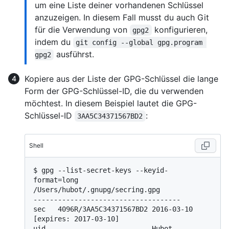
um eine Liste deiner vorhandenen Schlüssel
anzuzeigen. In diesem Fall musst du auch Git
für die Verwendung von
konfigurieren,
gpg2
indem du
git config --global gpg.program 
ausführst.
gpg2
Kopiere aus der Liste der GPG-Schlüssel die lange
Form der GPG-Schlüssel-ID, die du verwenden
möchtest. In diesem Beispiel lautet die GPG-
Schlüssel-ID
:
3AA5C34371567BD2
Shell
$ 
gpg --list-secret-keys --keyid-
format=long
/Users/hubot/.gnupg/secring.gpg

------------------------------------

sec   4096R/3AA5C34371567BD2 2016-03-10 
[expires: 2017-03-10]

uid                          Hubot 