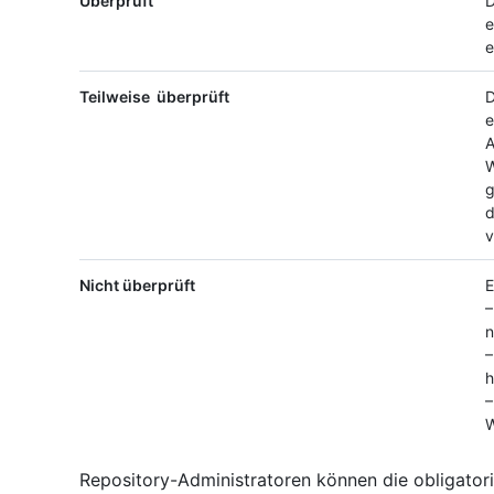
Überprüft
D
e
e
Teilweise überprüft
D
e
A
W
g
d
v
Nicht überprüft
E
–
n
–
h
–
W
Repository-Administratoren können die obligato