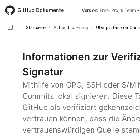
Skip
to
GitHub Dokumente
Version:
Free, Pro, & Team
main
content
Startseite
Authentifizierung
Überprüfen von Comm
Informationen zur Verif
Signatur
Mithilfe von GPG, SSH oder S/M
Commits lokal signieren. Diese 
GitHub als verifiziert gekennzei
vertrauen können, dass die Ände
vertrauenswürdigen Quelle sta