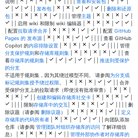
说明 |
|
|
|
|
| | | |
查看和安装包
|
|
|
|
|
| |
发布包
|
|
|
|
|
| |
删除和还原
包
|
|
|
|
|
| | | | 管理
主题
|
|
|
|
|
| | 启用 wiki 和限制 wiki 编辑器 |
|
|
|
|
|
| 配置
拉取请求合并
|
|
|
|
|
| | 配置
GitHub
Pages 的 发布源
|
|
|
|
|
| | | | 查看 GitHub
Copilot 的
内容排除设置
|
|
|
|
|
| | | | 管理
分支保护规则
和
存储库规则集
|
|
|
|
|
| | 查
看
存储库的规则集
|
|
|
|
|
| |
推送到受保护
的分支
不适用于规则集，因为其绕过模型不同。 请参阅
为分支或
标记规则集授予绕过权限
。 |
|
|
|
|
| | 合并
受保护分支上的拉取请求（即使没有批准审查） |
|
|
|
|
| |
创建和编辑存储库社交卡
|
|
|
|
|
| | | | 限制
存储库中的交互
|
|
|
|
|
| | | | 删
除议题（请参阅
删除议题
） |
|
|
|
|
| |
定义
存储库的代码所有者
|
|
|
|
|
| | 向团队添加
仓库（请参阅
管理团队对组织存储库的访问
了解详细信
息） |
|
|
|
|
| |
管理外部协作者对存储库的