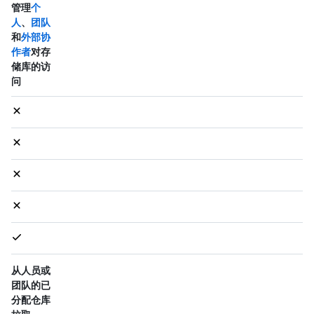
管理
个
人
、
团队
和
外部协
作者
对存
储库的访
问
从人员或
团队的已
分配仓库