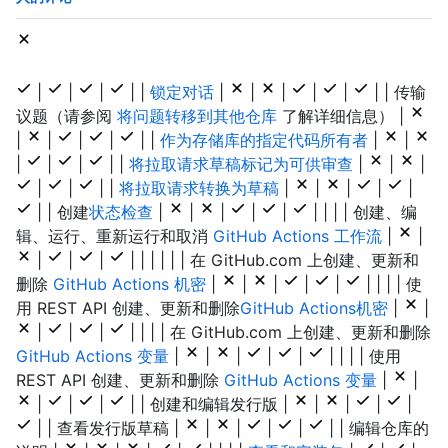
|
|
|
| |
锁定对话
|
|
|
|
|
| | 传输
议题（请参阅
将问题转移到其他仓库
了解详细信息） |
|
|
|
|
| |
作为存储库的指定代码所有者
|
|
|
|
|
| |
将拉取请求草稿标记为可供审查
|
|
|
|
|
| |
将拉取请求转换为草稿
|
|
|
|
|
| | 创建
状态检查
|
|
|
|
|
| | | | 创建、编
辑、运行、重新运行和取消
GitHub Actions 工作流
|
|
|
|
|
| | | | | | 在 GitHub.com 上创建、更新和
删除
GitHub Actions 机密
|
|
|
|
|
| | | | 使
用 REST API 创建、更新和删除
GitHub Actions机密
|
|
|
|
|
| | | | 在 GitHub.com 上创建、更新和删除
GitHub Actions 变量
|
|
|
|
|
| | | | 使用
REST API 创建、更新和删除
GitHub Actions 变量
|
|
|
|
|
| | 创建和编辑发行版 |
|
|
|
|
| | 查看发行版草稿 |
|
|
|
|
| | 编辑仓库的