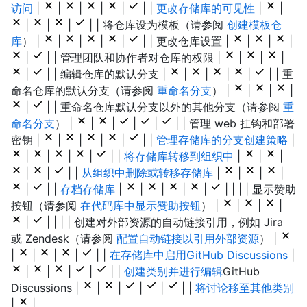
访问
|
|
|
|
|
| |
更改存储库的可见性
|
|
|
|
|
| | 将仓库设为模板（请参阅
创建模板仓
库
） |
|
|
|
|
| | 更改仓库设置 |
|
|
|
|
| | 管理团队和协作者对仓库的权限 |
|
|
|
|
| | 编辑仓库的默认分支 |
|
|
|
|
| | 重
命名仓库的默认分支（请参阅
重命名分支
） |
|
|
|
|
| | 重命名仓库默认分支以外的其他分支（请参阅
重
命名分支
） |
|
|
|
|
| | 管理 web 挂钩和部署
密钥 |
|
|
|
|
| |
管理存储库的分支创建策略
|
|
|
|
|
| |
将存储库转移到组织中
|
|
|
|
|
| |
从组织中删除或转移存储库
|
|
|
|
|
| |
存档存储库
|
|
|
|
|
| | | | 显示赞助
按钮（请参阅
在代码库中显示赞助按钮
） |
|
|
|
|
| | | | 创建对外部资源的自动链接引用，例如 Jira
或 Zendesk（请参阅
配置自动链接以引用外部资源
） |
|
|
|
|
| |
在存储库中启用GitHub Discussions
|
|
|
|
|
| |
创建类别并进行编辑
GitHub
Discussions |
|
|
|
|
| |
将讨论移至其他类别
|
|