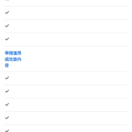
举报滥用
或垃圾内
容