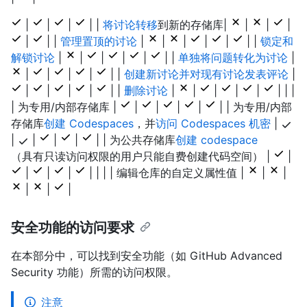
|
|
|
| |
将讨论转移
到新的存储库|
|
|
|
|
| |
管理置顶的讨论
|
|
|
|
|
| |
锁定和
解锁讨论
|
|
|
|
|
| |
单独将问题转化为讨论
|
|
|
|
|
| |
创建新讨论并对现有讨论发表评论
|
|
|
|
|
| |
删除讨论
|
|
|
|
|
| | |
| 为专用
/内部存储库 |
|
|
|
|
| | 为专用/内部
存储库
创建 Codespaces
，并
访问 Codespaces 机密
|
|
|
|
|
| | 为公共存储库
创建 codespace
（具有只读访问权限的用户只能自费创建代码空间） |
|
|
|
|
| | | | 编辑仓库的自定义属性值 |
|
|
|
|
|
安全功能的访问要求
在本部分中，可以找到安全功能（如 GitHub Advanced
Security 功能）所需的访问权限。
注意