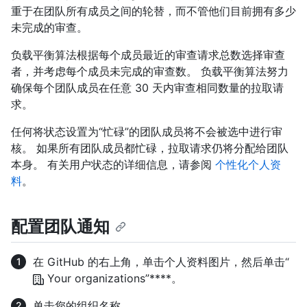
重于在团队所有成员之间的轮替，而不管他们目前拥有多少
未完成的审查。
负载平衡算法根据每个成员最近的审查请求总数选择审查
者，并考虑每个成员未完成的审查数。 负载平衡算法努力
确保每个团队成员在任意 30 天内审查相同数量的拉取请
求。
任何将状态设置为“忙碌”的团队成员将不会被选中进行审
核。 如果所有团队成员都忙碌，拉取请求仍将分配给团队
本身。 有关用户状态的详细信息，请参阅
个性化个人资
料
。
配置团队通知
在 GitHub 的右上角，单击个人资料图片，然后单击“
Your organizations”****。
单击您的组织名称。