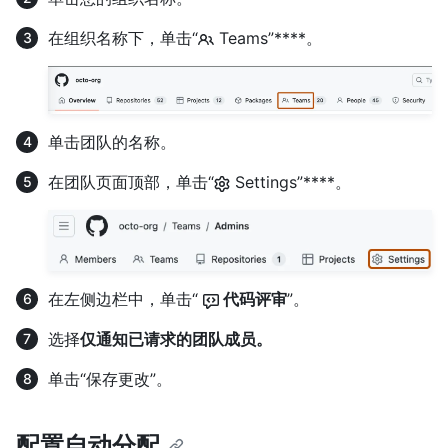
在组织名称下，单击“
Teams”****。
单击团队的名称。
在团队页面顶部，单击“
Settings”****。
在左侧边栏中，单击“
代码评审
”。
选择
仅通知已请求的团队成员。
单击“保存更改”。
配置自动分配