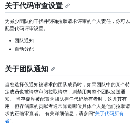
关于代码审查设置
为减少团队的干扰并明确拉取请求评审的个人责任，你可以
配置代码评审设置。
团队通知
自动分配
关于团队通知
当您选择仅通知被请求的团队成员时，如果团队中的某个特
定成员也被请求审阅拉取请求，则禁用向整个团队发送通
知。 当存储库被配置为团队担任代码所有者时，这尤其有
用，但存储库的贡献者通常知道哪位具体个人是他们拉取请
求的正确审查者。 有关详细信息，请参阅“
关于代码所有
者
”。