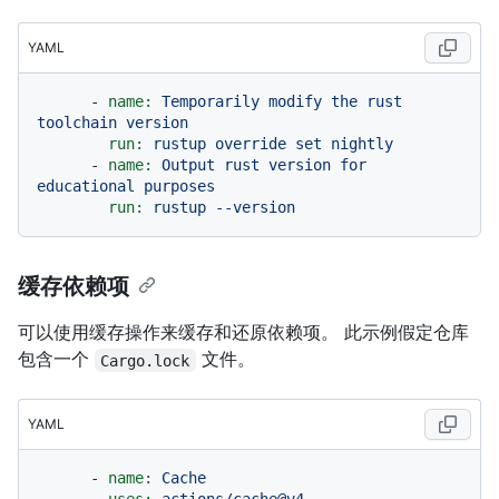
YAML
-
name:
Temporarily
modify
the
rust
toolchain
version
run:
rustup
override
set
nightly
-
name:
Output
rust
version
for
educational
purposes
run:
rustup
--version
缓存依赖项
可以使用缓存操作来缓存和还原依赖项。 此示例假定仓库
包含一个
文件。
Cargo.lock
YAML
-
name:
Cache