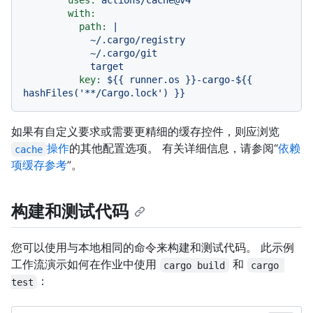
uses:
actions/cache@v4
with:
path:
|

            ~/.cargo/registry

            ~/.cargo/git

key:
${{
runner.os
}}-cargo-${{
hashFiles('**/Cargo.lock')
}}
如果有自定义要求或需要更精细的缓存控件，则应浏览
操作
的其他配置选项。 有关详细信息，请参阅“
依赖
cache
项缓存参考
”。
构建和测试代码
您可以使用与本地相同的命令来构建和测试代码。 此示例
工作流演示如何在作业中使用
和
cargo build
cargo 
：
test