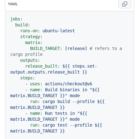
YAML
jobs:
build:
runs-on:
ubuntu-latest
strategy:
matrix:
BUILD_TARGET:
 [
release
] 
# refers to a 
cargo profile
outputs:
release_built:
${{
steps.set-
output.outputs.release_built
}}
steps:
-
uses:
actions/checkout@v6
-
name:
Build
binaries
in
"$
{{ 
matrix.BUILD_TARGET }}
"
mode
run:
cargo
build
--profile
${{
matrix.BUILD_TARGET
}}
-
name:
Run
tests
in
"$
{{ 
matrix.BUILD_TARGET }}
"
mode
run:
cargo
test
--profile
${{
matrix.BUILD_TARGET
}}