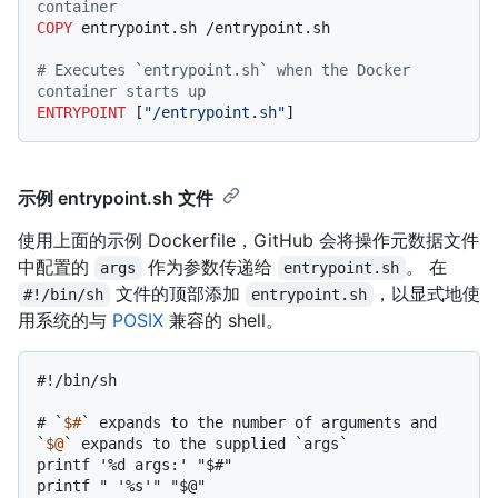
container
COPY
 entrypoint.sh /entrypoint.sh
# Executes `entrypoint.sh` when the Docker 
container starts up
ENTRYPOINT
 [
"/entrypoint.sh"
]
示例 entrypoint.sh 文件
使用上面的示例 Dockerfile，GitHub 会将操作元数据文件
中配置的
作为参数传递给
。 在
args
entrypoint.sh
文件的顶部添加
，以显式地使
#!/bin/sh
entrypoint.sh
用系统的与
POSIX
兼容的 shell。
#
!/bin/sh
# 
`
$#
` expands to the number of arguments and 
`
$@
` expands to the supplied `args`
printf '%d args:' "$#"

printf " '%s'" "$@"
