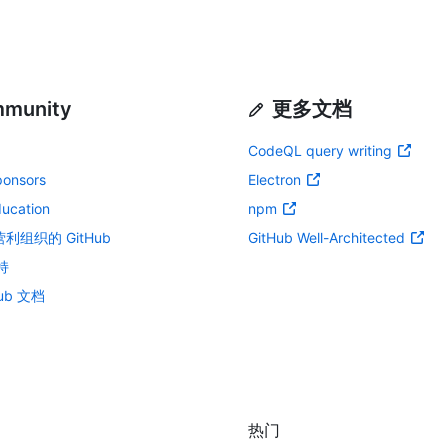
munity
更多文档
CodeQL query writing
ponsors
Electron
ducation
npm
利组织的 GitHub
GitHub Well-Architected
持
ub 文档
热门