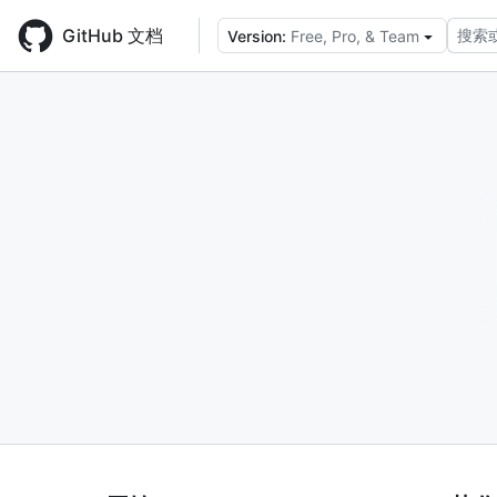
Skip
to
GitHub 文档
搜索
Version:
Free, Pro, & Team
main
content