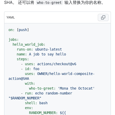
SHA。 还可以将
输入替换为你的名称。
who-to-greet
YAML
on:
 [
push
]

jobs:
hello_world_job:
runs-on:
ubuntu-latest
name:
A
job
to
say
hello
steps:
-
uses:
actions/checkout@v6
-
id:
foo
uses:
OWNER/hello-world-composite-
action@SHA
with:
who-to-greet:
'Mona the Octocat'
-
run:
echo
random-number
"$RANDOM_NUMBER"
shell:
bash
env:
RANDOM_NUMBER:
${{