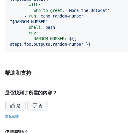
with:
who-to-greet:
'Mona the Octocat'
-
run:
echo
random-number
"$RANDOM_NUMBER"
shell:
bash
env:
RANDOM_NUMBER:
${{
steps.foo.outputs.random-number
}}
帮助和支持
是否找到了所需的内容？
是
否
隐私策略
仍需帮助？