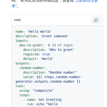
码。 有关此语法的详细信息，请参阅“
元数据语法参
考
”。
YAML
name:
'Hello World'
description:
'Greet someone'
inputs:
who-to-greet:
# id of input
description:
'Who to greet'
required:
true
default:
'World'
outputs:
random-number:
description:
"Random number"
value:
${{
steps.random-number-
generator.outputs.random-number
}}
runs:
using:
"composite"
steps:
-
name:
Set
Greeting
run:
echo
"Hello 