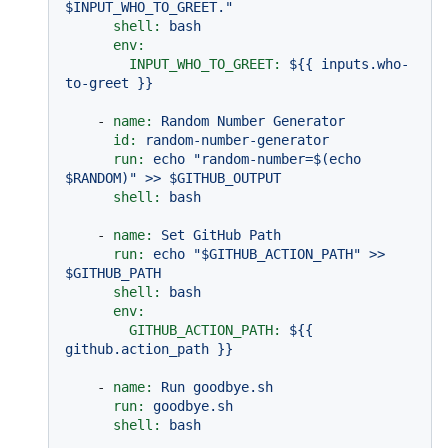
$INPUT_WHO_TO_GREET."
shell:
bash
env:
INPUT_WHO_TO_GREET:
${{
inputs.who-
to-greet
}}
-
name:
Random
Number
Generator
id:
random-number-generator
run:
echo
"random-number=$(echo 
$RANDOM)"
>>
$GITHUB_OUTPUT
shell:
bash
-
name:
Set
GitHub
Path
run:
echo
"$GITHUB_ACTION_PATH"
>>
$GITHUB_PATH
shell:
bash
env:
GITHUB_ACTION_PATH:
${{
github.action_path
}}
-
name:
Run
goodbye.sh
run:
goodbye.sh
shell:
bash