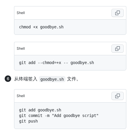
Shell
Shell
从终端签入
文件。
goodbye.sh
Shell
git add goodbye.sh

git commit -m "Add goodbye script"
