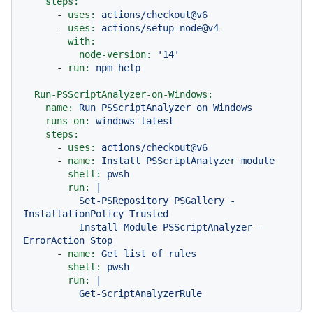
steps:
-
uses:
actions/checkout@v6
-
uses:
actions/setup-node@v4
with:
node-version:
'14'
-
run:
npm
help
Run-PSScriptAnalyzer-on-Windows:
name:
Run
PSScriptAnalyzer
on
Windows
runs-on:
windows-latest
steps:
-
uses:
actions/checkout@v6
-
name:
Install
PSScriptAnalyzer
module
shell:
pwsh
run:
|

          Set-PSRepository PSGallery -
InstallationPolicy Trusted

          Install-Module PSScriptAnalyzer -
-
name:
Get
list
of
rules
shell:
pwsh
run:
|
