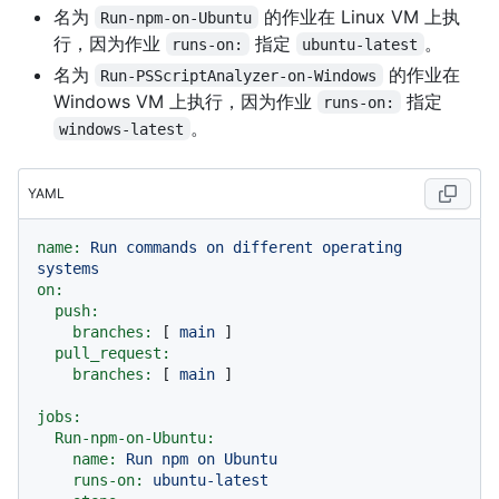
名为
的作业在 Linux VM 上执
Run-npm-on-Ubuntu
行，因为作业
指定
。
runs-on:
ubuntu-latest
名为
的作业在
Run-PSScriptAnalyzer-on-Windows
Windows VM 上执行，因为作业
指定
runs-on:
。
windows-latest
YAML
name:
Run
commands
on
different
operating
systems
on:
push:
branches:
 [ 
main
 ]

pull_request:
branches:
 [ 
main
 ]

jobs:
Run-npm-on-Ubuntu:
name:
Run
npm
on
Ubuntu
runs-on:
ubuntu-latest