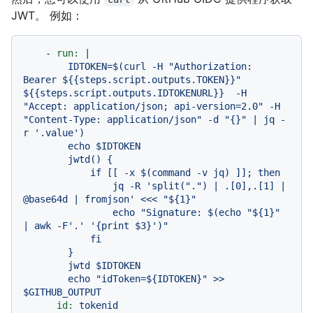
JWT。 例如：
-
run:
|

        IDTOKEN=$(curl -H "Authorization: 
Bearer ${{steps.script.outputs.TOKEN}}" 
${{steps.script.outputs.IDTOKENURL}}  -H 
"Accept: application/json; api-version=2.0" -H 
"Content-Type: application/json" -d "{}" | jq -
r '.value')

        echo $IDTOKEN

        jwtd() {

            if [[ -x $(command -v jq) ]]; then

                jq -R 'split(".") | .[0],.[1] | 
@base64d | fromjson' <<< "${1}"

                echo "Signature: $(echo "${1}" 
| awk -F'.' '{print $3}')"

            fi

        }

        jwtd $IDTOKEN

        echo "idToken=${IDTOKEN}" >> 
id:
tokenid