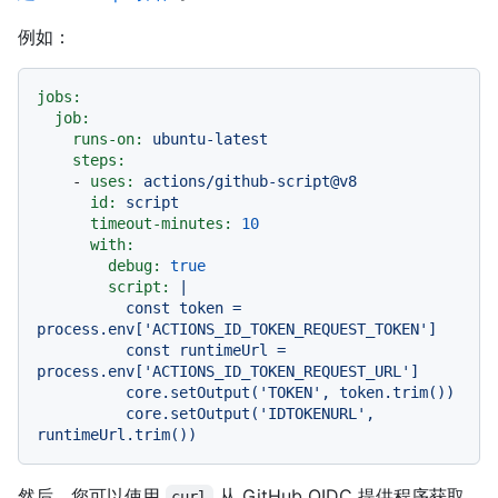
例如：
jobs:
job:
runs-on:
ubuntu-latest
steps:
-
uses:
actions/github-script@v8
id:
script
timeout-minutes:
10
with:
debug:
true
script:
|

          const token = 
process.env['ACTIONS_ID_TOKEN_REQUEST_TOKEN']

          const runtimeUrl = 
process.env['ACTIONS_ID_TOKEN_REQUEST_URL']

          core.setOutput('TOKEN', token.trim())

          core.setOutput('IDTOKENURL', 
然后，您可以使用
从 GitHub OIDC 提供程序获取
curl