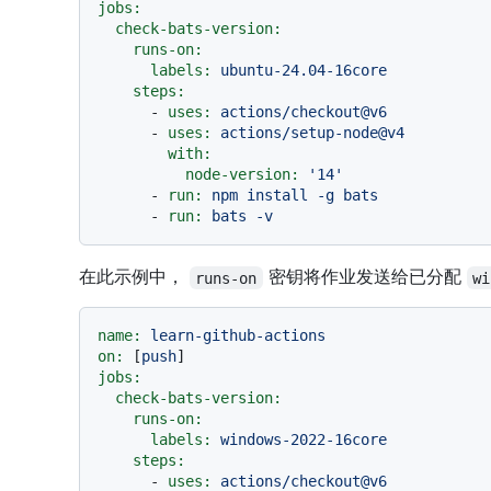
jobs:
check-bats-version:
runs-on:
labels:
ubuntu-24.04-16core
steps:
-
uses:
actions/checkout@v6
-
uses:
actions/setup-node@v4
with:
node-version:
'14'
-
run:
npm
install
-g
bats
-
run:
bats
-v
在此示例中，
密钥将作业发送给已分配
runs-on
wi
name:
learn-github-actions
on:
 [
push
jobs:
check-bats-version:
runs-on:
labels:
windows-2022-16core
steps:
-
uses:
actions/checkout@v6