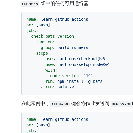
组中的任何可用运行器：
runners
name:
learn-github-actions
on:
 [
push
jobs:
check-bats-version:
runs-on:
group:
build-runners
steps:
-
uses:
actions/checkout@v6
-
uses:
actions/setup-node@v4
with:
node-version:
'14'
-
run:
npm
install
-g
bats
-
run:
bats
-v
在此示例中，
键会将作业发送到
runs-on
macos-bu
name:
learn-github-actions
on:
 [
push
jobs: