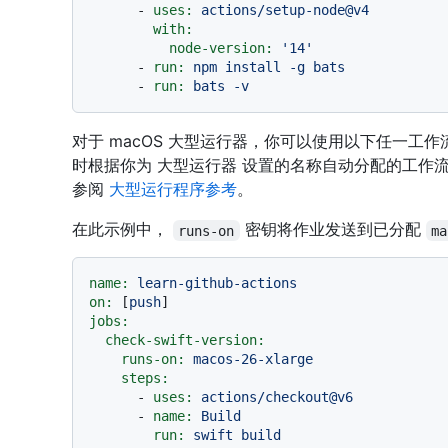
-
uses:
actions/setup-node@v4
with:
node-version:
'14'
-
run:
npm
install
-g
bats
-
run:
bats
-v
对于 macOS 大型运行器，你可以使用以下任一工作流
时根据你为 大型运行器 设置的名称自动分配的工作流标
参阅
大型运行程序参考
。
在此示例中，
密钥将作业发送到已分配
runs-on
ma
name:
learn-github-actions
on:
 [
push
jobs:
check-swift-version:
runs-on:
macos-26-xlarge
steps:
-
uses:
actions/checkout@v6
-
name:
Build
run:
swift
build