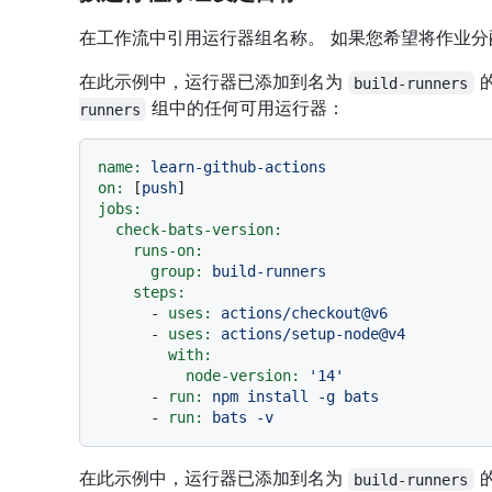
在工作流中引用运行器组名称。 如果您希望将作业
在此示例中，运行器已添加到名为
build-runners
组中的任何可用运行器：
runners
name:
learn-github-actions
on:
 [
push
jobs:
check-bats-version:
runs-on:
group:
build-runners
steps:
-
uses:
actions/checkout@v6
-
uses:
actions/setup-node@v4
with:
node-version:
'14'
-
run:
npm
install
-g
bats
-
run:
bats
-v
在此示例中，运行器已添加到名为
build-runners