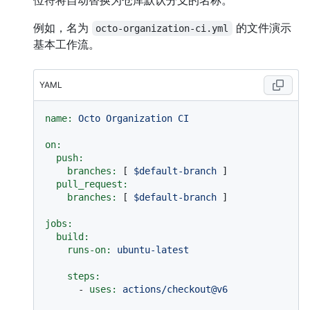
位符将自动替换为仓库默认分支的名称。
例如，名为
的文件演示
octo-organization-ci.yml
基本工作流。
YAML
name:
Octo
Organization
CI
on:
push:
branches:
 [ 
$default-branch
 ]

pull_request:
branches:
 [ 
$default-branch
 ]

jobs:
build:
runs-on:
ubuntu-latest
steps:
-
uses:
actions/checkout@v6