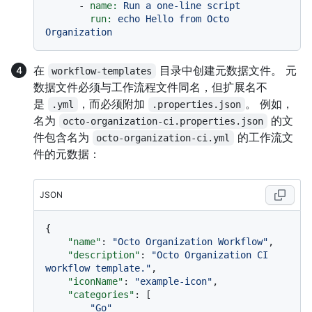
-
name:
Run
a
one-line
script
run:
echo
Hello
from
Octo
Organization
在
目录中创建元数据文件。 元
workflow-templates
数据文件必须与工作流程文件同名，但扩展名不
是
，而必须附加
。 例如，
.yml
.properties.json
名为
的文
octo-organization-ci.properties.json
件包含名为
的工作流文
octo-organization-ci.yml
件的元数据：
JSON
{
"name"
:
"Octo Organization Workflow"
,
"description"
:
"Octo Organization CI 
workflow template."
,
"iconName"
:
"example-icon"
,
"categories"
:
[
"Go"