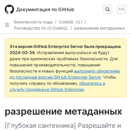
Skip
to
Документация по GitHub
main
content
Безопасность кода
/
CodeQL CLI
/
Руководство по cli CodeQL
/
разрешение метаданных
Эта версия GitHub Enterprise Server была прекращена
2024-03-26
.
Исправления выпускаться не будут
даже при критических проблемах безопасности. Для
повышения производительности, повышения
безопасности и новых функций
выполните обновление
до последней версии GitHub Enterprise Server
. Чтобы
получить справку по обновлению,
обратитесь в
службу поддержки GitHub Enterprise
.
разрешение метаданных
[Глубокая сантехника] Разрешайте и