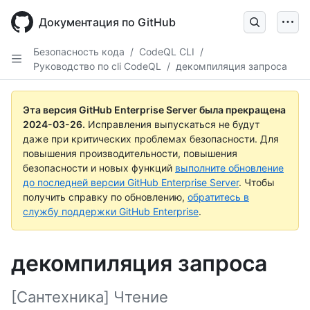
Skip
to
Документация по GitHub
main
content
Безопасность кода
/
CodeQL CLI
/
Руководство по cli CodeQL
/
декомпиляция запроса
Эта версия GitHub Enterprise Server была прекращена
2024-03-26
.
Исправления выпускаться не будут
даже при критических проблемах безопасности. Для
повышения производительности, повышения
безопасности и новых функций
выполните обновление
до последней версии GitHub Enterprise Server
. Чтобы
получить справку по обновлению,
обратитесь в
службу поддержки GitHub Enterprise
.
декомпиляция запроса
[Сантехника] Чтение