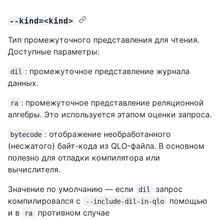
--kind=<kind>
Тип промежуточного представления для чтения.
Доступные параметры:
: промежуточное представление журнала
dil
данных.
: промежуточное представление реляционной
ra
алгебры. Это используется этапом оценки запроса.
: отображение необработанного
bytecode
(несжатого) байт-кода из QLO-файла. В основном
полезно для отладки компилятора или
вычислителя.
Значение по умолчанию — если
запрос
dil
компилировался с
помощью
--include-dil-in-qlo
и в
противном случае
ra