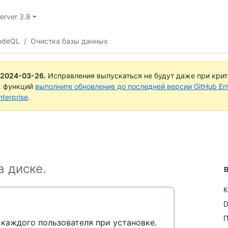
Server 3.8
CodeQL
/
Очистка базы данных
2024-03-26
.
Исправления выпускаться не будут даже при кри
х функций
выполните обновление до последней версии GitHub Ente
terprise
.
 диске.
В
К
D
П
 каждого пользователя при установке.