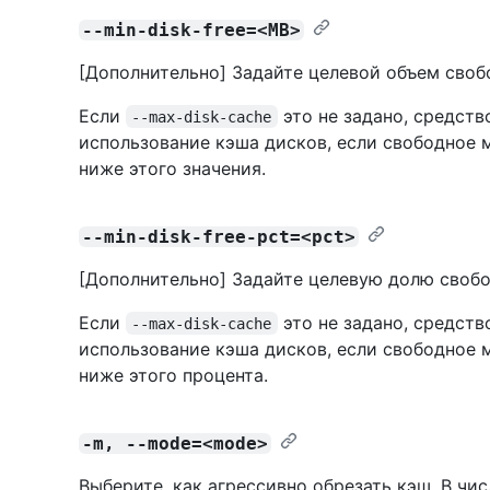
--min-disk-free=<MB>
[Дополнительно] Задайте целевой объем своб
Если
это не задано, средст
--max-disk-cache
использование кэша дисков, если свободное 
ниже этого значения.
--min-disk-free-pct=<pct>
[Дополнительно] Задайте целевую долю свобо
Если
это не задано, средст
--max-disk-cache
использование кэша дисков, если свободное 
ниже этого процента.
-m, --mode=<mode>
Выберите, как агрессивно обрезать кэш. В чи