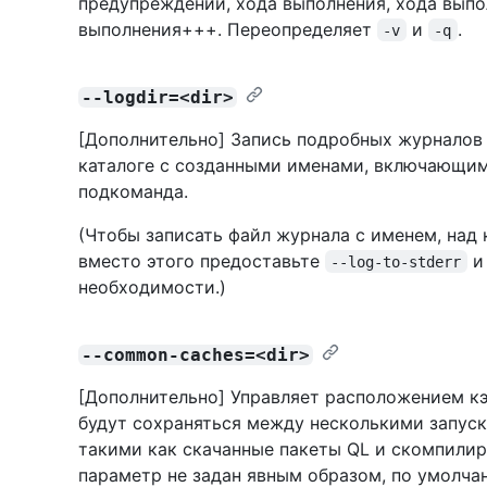
предупреждений, хода выполнения, хода выпо
выполнения+++. Переопределяет
и
.
-v
-q
--logdir=<dir>
[Дополнительно] Запись подробных журналов 
каталоге с созданными именами, включающи
подкоманда.
(Чтобы записать файл журнала с именем, над 
вместо этого предоставьте
и 
--log-to-stderr
необходимости.)
--common-caches=<dir>
[Дополнительно] Управляет расположением к
будут сохраняться между несколькими запус
такими как скачанные пакеты QL и скомпилир
параметр не задан явным образом, по умолча