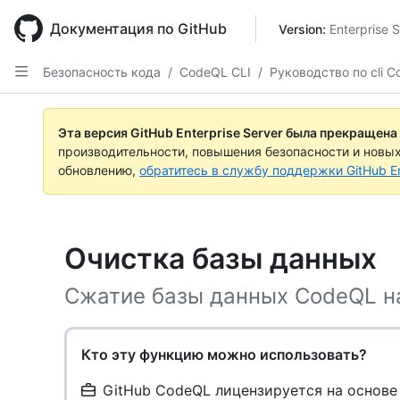
Skip
to
Документация по GitHub
Version: 
Enterprise 
main
content
Безопасность кода
/
CodeQL CLI
/
Руководство по cli 
Эта версия GitHub Enterprise Server была прекращена
производительности, повышения безопасности и новы
обновлению,
обратитесь в службу поддержки GitHub En
Очистка базы данных
Сжатие базы данных CodeQL на
Кто эту функцию можно использовать?
GitHub CodeQL лицензируется на основе