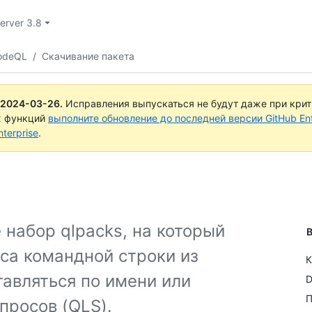
Server 3.8
CodeQL
/
Скачивание пакета
2024-03-26
.
Исправления выпускаться не будут даже при кри
х функций
выполните обновление до последней версии GitHub Ente
terprise
.
набор qlpacks, на который
В
са командной строки из
К
тавляться по имени или
D
П
просов (QLS).