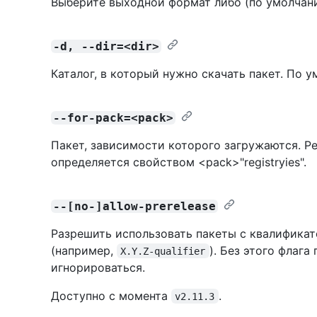
Выберите выходной формат либо (по умолчан
-d, --dir=<dir>
Каталог, в который нужно скачать пакет. По 
--for-pack=<pack>
Пакет, зависимости которого загружаются. Р
определяется свойством <pack>"registryies".
--[no-]allow-prerelease
Разрешить использовать пакеты с квалифика
(например,
). Без этого флаг
X.Y.Z-qualifier
игнорироваться.
Доступно с момента
.
v2.11.3