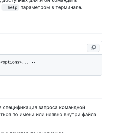
, доступных для этой команды в
с
параметром в терминале.
--help
<options>... -- 
ся спецификация запроса командной
яться по имени или неявно внутри файла