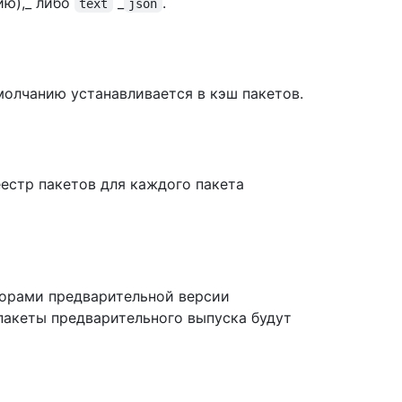
ию),_ либо
_
.
text
json
умолчанию устанавливается в кэш пакетов.
еестр пакетов для каждого пакета
торами предварительной версии
а пакеты предварительного выпуска будут