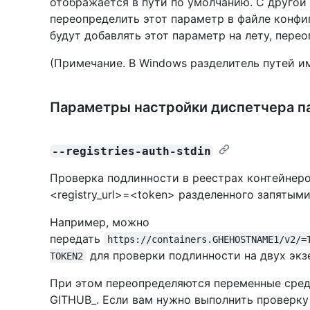
отображается в пути по умолчанию. С другой
переопределить этот параметр в файле конфи
будут добавлять этот параметр на лету, пере
(Примечание. В Windows разделитель путей и
Параметры настройки диспетчера п
--registries-auth-stdin
Проверка подлинности в реестрах контейнеров
<registry_url>=<token> разделенного запятыми
Например, можно
передать
https://containers.GHEHOSTNAME1/v2/=
для проверки подлинности на двух экзем
TOKEN2
При этом переопределяются переменные сре
GITHUB_. Если вам нужно выполнить проверку