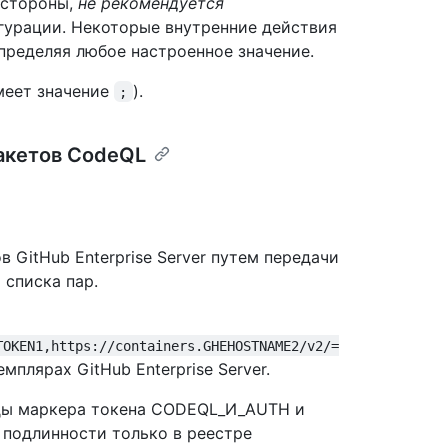
 стороны,
не рекомендуется
гурации. Некоторые внутренние действия
определяя любое настроенное значение.
меет значение
).
;
акетов CodeQL
 GitHub Enterprise Server путем передачи
 списка пар.
TOKEN1,https://containers.GHEHOSTNAME2/v2/=
плярах GitHub Enterprise Server.
ды маркера токена CODEQL_И_AUTH и
 подлинности только в реестре