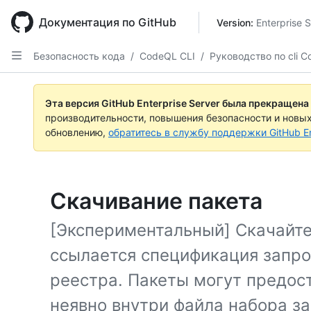
Skip
to
Документация по GitHub
Version: 
Enterprise 
main
content
Безопасность кода
/
CodeQL CLI
/
Руководство по cli 
Эта версия GitHub Enterprise Server была прекращена
производительности, повышения безопасности и новы
обновлению,
обратитесь в службу поддержки GitHub En
Скачивание пакета
[Экспериментальный] Скачайте 
ссылается спецификация запро
реестра. Пакеты могут предос
неявно внутри файла набора за