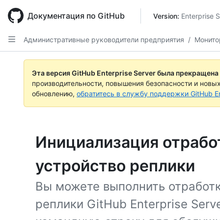
Skip
to
Документация по GitHub
Version: 
Enterprise 
main
content
Административные руководители предприятия
/
Монито
Эта версия GitHub Enterprise Server была прекращена
производительности, повышения безопасности и новы
обновлению,
обратитесь в службу поддержки GitHub En
Инициализация отработ
устройство реплики
Вы можете выполнить отработк
реплики GitHub Enterprise Serv