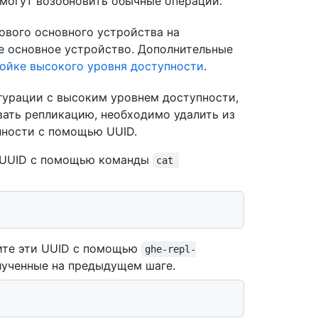
 могут возобновить обычные операции.
ового основного устройства на
 основное устройство. Дополнительные
ойке высокого уровня доступности
.
гурации с высоким уровнем доступности,
вать репликацию, необходимо удалить из
пности с помощью UUID.
х UUID с помощью команды
cat 
ите эти UUID с помощью
ghe-repl-
лученные на предыдущем шаге.