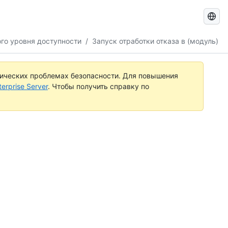
Поиск
документ
го уровня доступности
/
Запуск отработки отказа в (модуль)
по
GitHub
тических проблемах безопасности. Для повышения
rprise Server
. Чтобы получить справку по