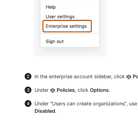
In the enterprise account sidebar, click
Po
Under
Policies
, click
Options
.
Under "Users can create organizations", us
Disabled
.