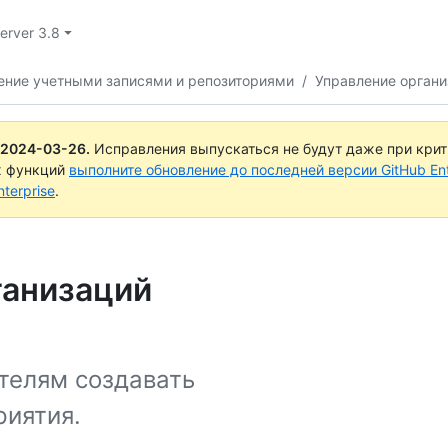
Server 3.8
ение учетными записями и репозиториями
/
Управление орган
2024-03-26
.
Исправления выпускаться не будут даже при кри
х функций
выполните обновление до последней версии GitHub Ente
terprise
.
ганизаций
телям создавать
риятия.