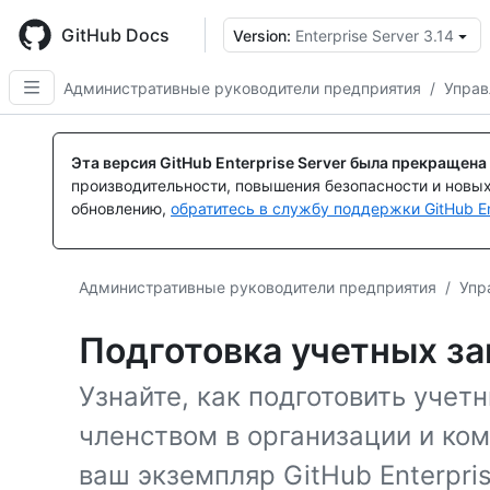
Skip
to
GitHub Docs
Version:
Enterprise Server 3.14
main
content
Административные руководители предприятия
/
Управ
Эта версия GitHub Enterprise Server была прекращена
производительности, повышения безопасности и новы
обновлению,
обратитесь в службу поддержки GitHub En
Административные руководители предприятия
/
Упр
Подготовка учетных за
Узнайте, как подготовить учет
членством в организации и ком
ваш экземпляр GitHub Enterpris