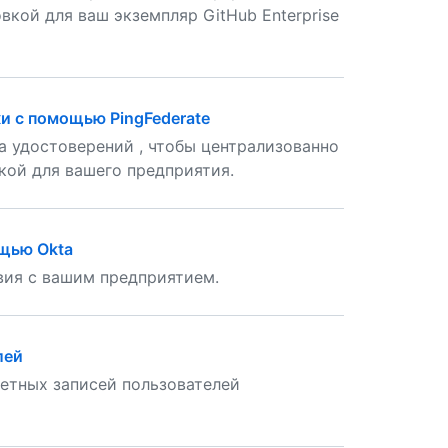
кой для ваш экземпляр GitHub Enterprise
и с помощью PingFederate
а удостоверений , чтобы централизованно
кой для вашего предприятия.
ощью Okta
твия с вашим предприятием.
лей
етных записей пользователей