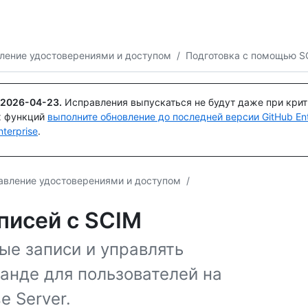
Поискайте или спросите
Copilot
ление удостоверениями и доступом
/
Подготовка с помощью S
2026-04-23
.
Исправления выпускаться не будут даже при кри
х функций
выполните обновление до последней версии GitHub Ente
terprise
.
авление удостоверениями и доступом
/
писей с SCIM
ные записи и управлять
анде для пользователей на
e Server.