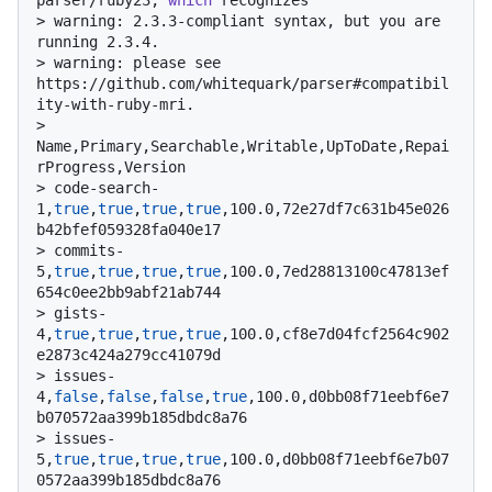
parser/ruby23, 
which
 recognizes
> 
warning: 2.3.3-compliant syntax, but you are 
running 2.3.4.
> 
warning: please see 
https://github.com/whitequark/parser#compatibil
ity-with-ruby-mri.
> 
Name,Primary,Searchable,Writable,UpToDate,Repai
rProgress,Version
> 
code-search-
1,
true
,
true
,
true
,
true
,100.0,72e27df7c631b45e026
b42bfef059328fa040e17
> 
commits-
5,
true
,
true
,
true
,
true
,100.0,7ed28813100c47813ef
654c0ee2bb9abf21ab744
> 
gists-
4,
true
,
true
,
true
,
true
,100.0,cf8e7d04fcf2564c902
e2873c424a279cc41079d
> 
issues-
4,
false
,
false
,
false
,
true
,100.0,d0bb08f71eebf6e7
b070572aa399b185dbdc8a76
> 
issues-
5,
true
,
true
,
true
,
true
,100.0,d0bb08f71eebf6e7b07
0572aa399b185dbdc8a76