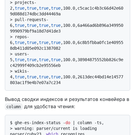
> 
projects-
2,
true
,
true
,
true
,
true
,100.0,c5cac1c4b3c66d42e60
9d088d174dbc3dd44469a
> 
pull-requests-
6,
true
,
true
,
true
,
true
,100.0,6a466ad6b896a349950
9990979bf9a18d7d41de3
> 
repos-
6,
true
,
true
,
true
,
true
,100.0,6c8b5fbba0fc1e40955
8db411d05e092c1387082
> 
users-
5,
true
,
true
,
true
,
true
,100.0,38984875552bb826c9e
c42999f409cb2e95556eb
> 
wikis-
4,
true
,
true
,
true
,
true
,100.0,2613dec44bd14e14577
803ac1f9e4b7e07a7c234
Вывод сводки индексов и результатов конвейера в
для удобства чтения:
column
$ 
ghe-es-index-status -
do
 | column -ts,
> 
warning: parser/current is loading 
parser/ruby23, 
which
 recognizes