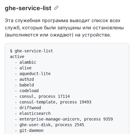
ghe-service-list
Эта служебная программа выводит список всех
служб, которые были запущены или остановлены
(выполняются или ожидают) на устройстве.
$ 
ghe-service-list
active

  - alambic

  - alive

  - aqueduct-lite

  - authzd

  - babeld

  - codeload

  - consul, process 17114

  - consul-template, process 19493

  - driftwood

  - elasticsearch

  - enterprise-manage-unicorn, process 9359

  - ghe-user-disk, process 2545

  - git-daemon
