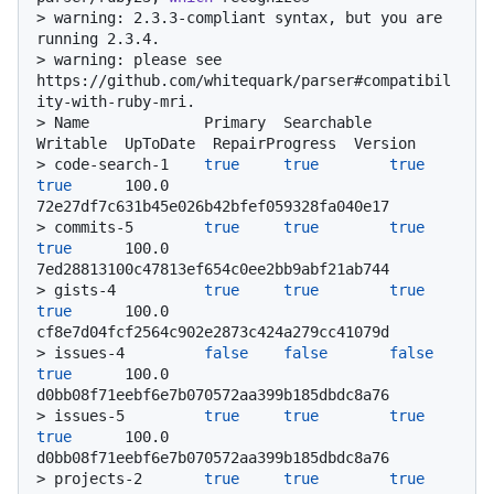
> 
warning: 2.3.3-compliant syntax, but you are 
running 2.3.4.
> 
warning: please see 
https://github.com/whitequark/parser#compatibil
ity-with-ruby-mri.
> 
Name             Primary  Searchable  
Writable  UpToDate  RepairProgress  Version
> 
code-search-1    
true
true
true
true
      100.0           
72e27df7c631b45e026b42bfef059328fa040e17
> 
commits-5        
true
true
true
true
      100.0           
7ed28813100c47813ef654c0ee2bb9abf21ab744
> 
gists-4          
true
true
true
true
      100.0           
cf8e7d04fcf2564c902e2873c424a279cc41079d
> 
issues-4         
false
false
false
true
      100.0           
d0bb08f71eebf6e7b070572aa399b185dbdc8a76
> 
issues-5         
true
true
true
true
      100.0           
d0bb08f71eebf6e7b070572aa399b185dbdc8a76
> 
projects-2       
true
true
true