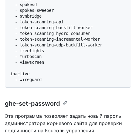
  - spokesd

  - spokes-sweeper

  - svnbridge

  - token-scanning-api

  - token-scanning-backfill-worker

  - token-scanning-hydro-consumer

  - token-scanning-incremental-worker

  - token-scanning-udp-backfill-worker

  - treelights

  - turboscan

  - viewscreen

inactive

ghe-set-password
Эта программа позволяет задать новый пароль
администратора корневого сайта для проверки
подлинности на Консоль управления.