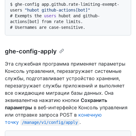
$ 
ghe-config app.github.rate-limiting-exempt-
users 
"hubot github-actions[bot]"
# 
Exempts the 
users
 hubot and github-
actions[bot] from rate limits.
# 
Usernames are case-sensitive.
ghe-config-apply
Эта служебная программа применяет параметры
Консоль управления, перезагружает системные
службы, подготавливает устройство хранения,
перезагружает службы приложений и выполняет
все ожидающие миграции базы данных. Она
эквивалентна нажатию кнопки
Сохранить
параметры
в веб-интерфейсе Консоль управления
или отправке запроса POST в
конечную
точку
.
/manage/v1/config/apply