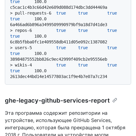
true
      100.0           
c5cac1c4b3c66d42e609d088d174dbc3dd44469a
> 
pull-requests-6  
true
true
true
true
      100.0           
6a466ad6b896a3499509990979bf9a18d7d41de3
> 
repos-6          
true
true
true
true
      100.0           
6c8b5fbba0fc1e409558db411d05e092c1387082
> 
users-5          
true
true
true
true
      100.0           
38984875552bb826c9ec42999f409cb2e95556eb
> 
wikis-4          
true
true
true
true
      100.0           
2613dec44bd14e14577803ac1f9e4b7e07a7c234
ghe-legacy-github-services-report
Эта программа содержит репозитории на
устройстве, использующее GitHub Services,
интеграцию, которая была прекращена 1 октября
2018 г. Пользователи на устройстве могли