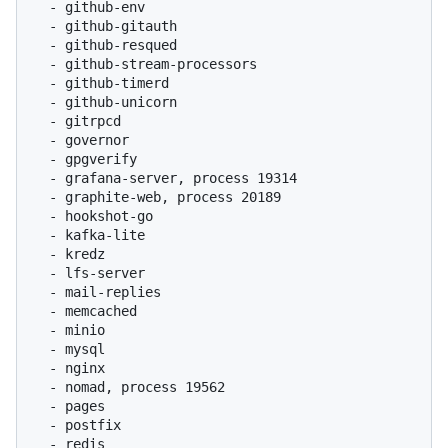
  - github-env

  - github-gitauth

  - github-resqued

  - github-stream-processors

  - github-timerd

  - github-unicorn

  - gitrpcd

  - governor

  - gpgverify

  - grafana-server, process 19314

  - graphite-web, process 20189

  - hookshot-go

  - kafka-lite

  - kredz

  - lfs-server

  - mail-replies

  - memcached

  - minio

  - mysql

  - nginx

  - nomad, process 19562

  - pages

  - postfix

  - redis
